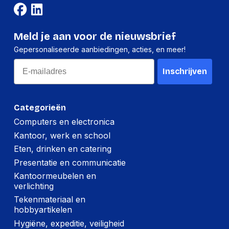
Lengte:
450 millimeter
Gewicht:
2540 gram
Meld je aan voor de nieuwsbrief
Gepersonaliseerde aanbiedingen, acties, en meer!
Email
Inschrijven
Categorieën
Computers en electronica
Kantoor, werk en school
Eten, drinken en catering
Presentatie en communicatie
Kantoormeubelen en
verlichting
Tekenmateriaal en
hobbyartikelen
Hygiëne, expeditie, veiligheid