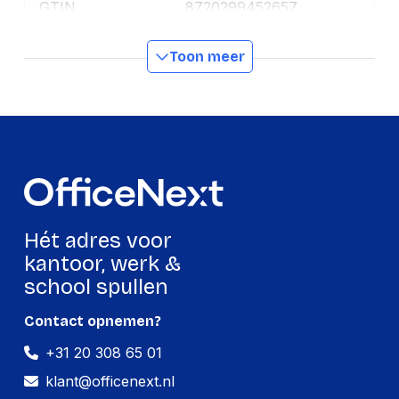
GTIN
8720299452657
Toon meer
Productformaat
Lengte
450 mm
Breedte
315 mm
Hoogte
200 mm
Gewicht
2540 g
Hét adres voor
Verpakking
kantoor, werk &
school spullen
Per stuk
Contact opnemen?
Hoeveelheid:
1 stuk
+31 20 308 65 01
Breedte:
315 millimeter
klant@officenext.nl
Hoogte:
200 millimeter