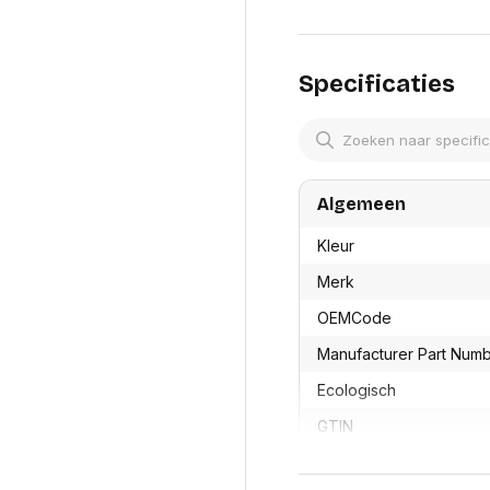
res
Laptopt
Beamer accesoires
elefonie en
Rugtass
es
Alles in Beamers en accesoires
Alles in 
en koffer
Specificaties
s, oortjes en
Netwerk en internet
ires
Mesh wifi systemen
Organi
 headsets
Bedrade routers
Muismatt
oons
Draadloze routers
Documen
Netwerk extenders
Algemeen
Beeldsch
ens
Netwerk switches
Voet-, a
ccessoires
Netwerkkaarten
Kleur
ruggens
eadsets, oortjes en
Netwerk transceiver modules
Toetsen
Merk
es
Werkstat
Alles in Netwerk en internet
OEMCode
Alles in 
Manufacturer Part Num
Ecologisch
GTIN
Productformaat