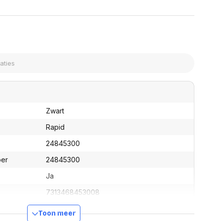
assen
(Point of Sale)
en
Mobiele pinautomaten
Laptoptassen, rugtassen
Alles in Betaaloplossingen POS
s
(Point of Sale)
satie en comfort
en en polssteunen
tenhouders
ermfilters
rm- en
Zwart
teunen
bordlades
Rapid
ions
24845300
Organisatie en comfort
ber
24845300
Ja
7313468453008
Toon meer