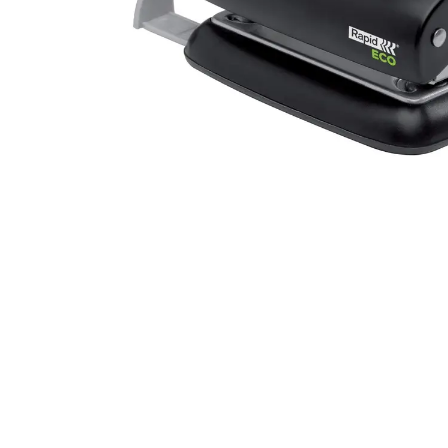
Alles in M
Tekenmateriaal en
hobbyartikelen
Tablets
Tablets
Hygiëne, expeditie, veiligheid en
Handtek
geldbeheer
Tabletto
Tabletbe
Tablet s
Pencil
Pencil ac
Alles in T
Telefon
accesso
Smartpho
Smartwat
accessor
A/V conf
Apple ka
Telecom 