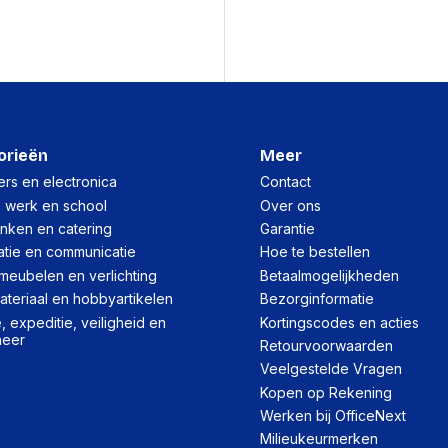
Lengte
Breedte
Hoogte
Gewicht
orieën
Meer
rs en electronica
Contact
Verpakking
, werk en school
Over ons
inken en catering
Garantie
Per stuk
atie en communicatie
Hoe te bestellen
meubelen en verlichting
Betaalmogelijkheden
Hoeveelheid:
teriaal en hobbyartikelen
Bezorginformatie
Breedte:
 expeditie, veiligheid en
Kortingscodes en acties
heer
Retourvoorwaarden
Hoogte:
Veelgestelde Vragen
Lengte:
Kopen op Rekening
Werken bij OfficeNext
Gewicht:
Milieukeurmerken