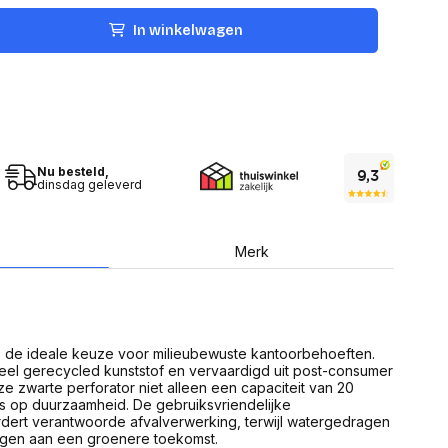
USB Sticks
 computer
Geheugenkaarten
In winkelwagen
ires
SSD behuizing
Computeraccessoires
Kaartlezers
Alles in Datadragers
ter
nenten
Data-opberging
enmodules
Voor CD/DVD
Nu besteld,
or
dinsdag geleverd
Alles in Data-opberging
arten
bord
Multimedia
Merk
r behuizing
Bluetooth Speakers
aarten
Mediaspelers
en
DJ Gear
ekaarten
Fototoestellen
schijfstations
Fotoprinter
s de ideale keuze voor milieubewuste kantoorbehoeften.
 Computer componenten
Fotocamera accessoires
el gerecycled kunststof en vervaardigd uit post-consumer
e zwarte perforator niet alleen een capaciteit van 20
Alles in Multimedia
s op duurzaamheid. De gebruiksvriendelijke
tassen,
ert verantwoorde afvalverwerking, terwijl watergedragen
sen en koffers
dragen aan een groenere toekomst.
Betaaloplossingen POS