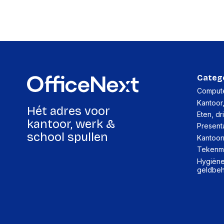
Categ
Compute
Kantoor
Hét adres voor
Eten, dr
kantoor, werk &
Present
school spullen
Kantoor
Tekenma
Hygiëne,
geldbe