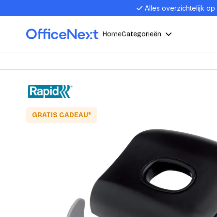
Alles overzichtelijk op
Home
Categorieën
Compu
Computers en electronica
Laptop
Kantoor, werk en school
Laptops
GRATIS CADEAU*
Desktop
Alles in 
Eten, drinken en catering
Barebon
Alles in L
Presentatie en communicatie
Monitor
Computer
Curved M
Kantoormeubelen en verlichting
Display p