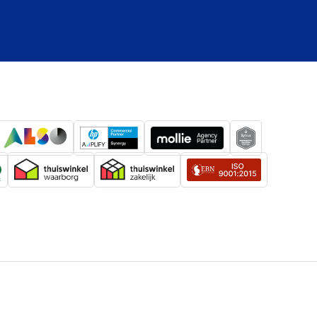
6 stuks
119 millimeter
193 millimeter
183 millimeter
1431 gram
864 stuks
-
-
-
-