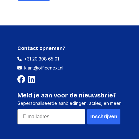
120 mm
112 mm
58 mm
226 g
Contact opnemen?
+31 20 308 65 01
klant@officenext.nl
1 stuk
Meld je aan voor de nieuwsbrief
112 millimeter
Gepersonaliseerde aanbiedingen, acties, en meer!
58 millimeter
Email
Inschrijven
120 millimeter
226 gram