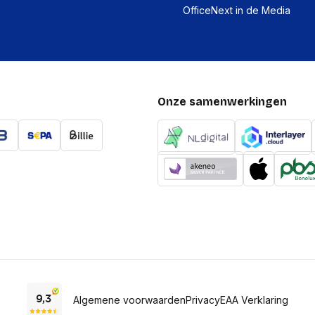
OfficeNext in de Media
Per doos
Hoeveelheid:
Breedte:
Hoogte:
Onze samenwerkingen
Lengte:
Gewicht:
Per pallet
Hoeveelheid:
Breedte:
Hoogte:
Lengte:
Gewicht:
Algemene voorwaarden
Privacy
EAA Verklaring