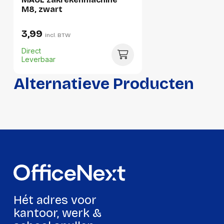
Hoogte:
85 millimeter
M8, zwart
Lengte:
185 millimeter
3,99
incl. BTW
Gewicht:
696 gram
Direct
Leverbaar
Alternatieve Producten
Hét adres voor
kantoor, werk &