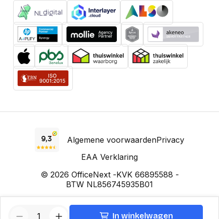
Algemene voorwaarden
Privacy
EAA Verklaring
© 2026 OfficeNext -
KVK 66895588 -
BTW NL856745935B01
Prijzen incl. BTW, voor zakelijke klanten excl. BTW. Prijzen kunnen
In winkelwagen
wijzigen.