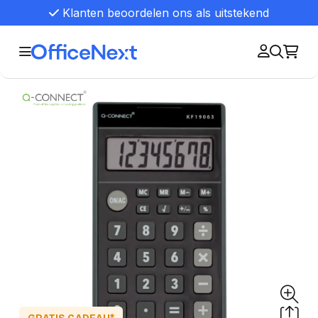
Klanten beoordelen ons als uitstekend