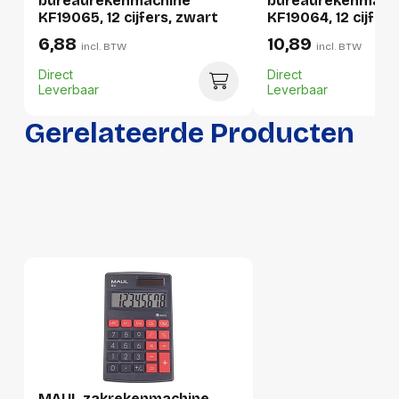
bureaurekenmachine
bureaurekenmach
KF19065, 12 cijfers, zwart
KF19064, 12 cijfers
6,88
10,89
Verpakking
incl. BTW
incl. BTW
Direct
Direct
Leverbaar
Leverbaar
Per stuk
Gerelateerde Producten
Hoeveelheid:
1 stuk
Breedte:
70 millimeter
Hoogte:
15 millimeter
Lengte:
120 millimeter
Gewicht:
66 gram
Per doos
Hoeveelheid:
10 stuks
Breedte:
130 millimeter
MAUL zakrekenmachine