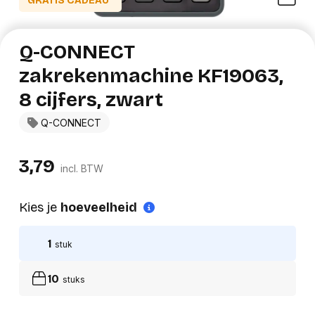
GRATIS CADEAU*
Q-CONNECT
zakrekenmachine KF19063,
8 cijfers, zwart
Q-CONNECT
3,79
incl. BTW
Kies je
hoeveelheid
1
stuk
10
stuks