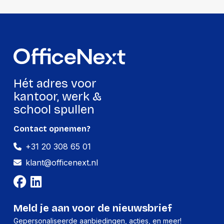
Hoeveelheid:
8 stuks
Breedte:
-
Hoogte:
-
Lengte:
-
Gewicht:
-
Hét adres voor
kantoor, werk &
Per pallet
school spullen
Hoeveelheid:
4608 stuks
Contact opnemen?
Breedte:
-
+31 20 308 65 01
Hoogte:
-
klant@officenext.nl
Lengte:
-
Gewicht:
-
Meld je aan voor de nieuwsbrief
Gepersonaliseerde aanbiedingen, acties, en meer!