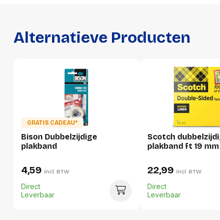
Hoogte
0 mm
Gewicht
0 g
Alternatieve Producten
Verpakking
Per stuk
Hoeveelheid:
1 stuk
Breedte:
-
GRATIS CADEAU*
Bison Dubbelzijdige
Scotch dubbelzijd
Hoogte:
-
plakband
plakband ft 19 mm
Lengte:
-
4,59
22,99
incl. BTW
incl. BTW
Gewicht:
-
Direct
Direct
Leverbaar
Leverbaar
Per doos