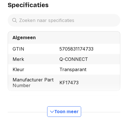
Specificaties
Algemeen
GTIN
5705831174733
Merk
Q-CONNECT
Kleur
Transparant
Manufacturer Part
KF17473
Number
Productformaat
Toon meer
Lengte
0 mm
Breedte
0 mm