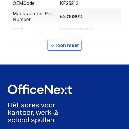
OEMCode
KF25212
Manufacturer Part
850169015
Number
GTIN
5705831252127
Toon meer
Productformaat
Lengte
150 mm
Breedte
85 mm
Hoogte
10 mm
Gewicht
74 g
Hét adres voor
Verpakking
kantoor, werk &
school spullen
Per stuk