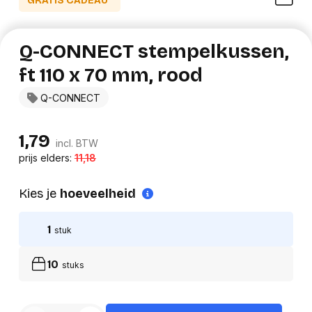
GRATIS CADEAU*
Q-CONNECT stempelkussen,
ft 110 x 70 mm, rood
Q-CONNECT
1,79
incl. BTW
prijs elders:
11,18
Kies je
hoeveelheid
1
stuk
10
stuks