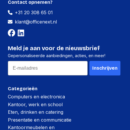
Contact opnemen?
Hoeveelheid:
1 stuk
+31 20 308 65 01
Breedte:
85 millimeter
klant@officenext.nl
Hoogte:
10 millimeter
Lengte:
150 millimeter
Gewicht:
74 gram
Meld je aan voor de nieuwsbrief
Gepersonaliseerde aanbiedingen, acties, en meer!
Per doos
Email
Inschrijven
Hoeveelheid:
10 stuks
Breedte:
90 millimeter
Categorieën
Hoogte:
90 millimeter
Computers en electronica
Kantoor, werk en school
Lengte:
285 millimeter
Eten, drinken en catering
Gewicht:
790 gram
Presentatie en communicatie
Kantoormeubelen en