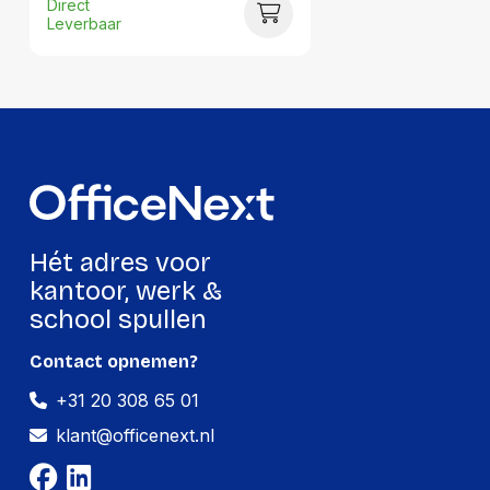
Direct
Leverbaar
Per doos
Hoeveelheid:
12 stuks
Breedte:
-
Hoogte:
-
Lengte:
-
Gewicht:
-
Hét adres voor
kantoor, werk &
school spullen
Contact opnemen?
+31 20 308 65 01
klant@officenext.nl