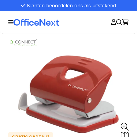
Klanten beoordelen ons als uitstekend