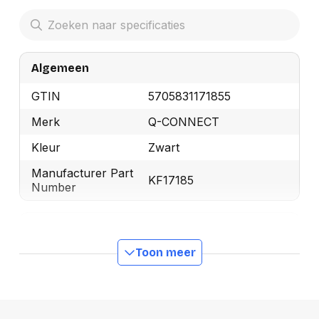
Algemeen
GTIN
5705831171855
Merk
Q-CONNECT
Kleur
Zwart
Manufacturer Part
KF17185
Number
Productformaat
Toon meer
Lengte
0 mm
Breedte
0 mm
Hoogte
0 mm