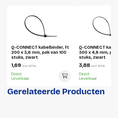
Gewicht
0 g
Verpakking
Per stuk
Hoeveelheid:
1 stuk
Q-CONNECT kabelbinder, ft
Q-CONNECT kabelb
200 x 3,6 mm, pak van 100
300 x 4,8 mm, pak
Breedte:
-
stuks, zwart
stuks, zwart
1,69
3,88
Hoogte:
-
incl. BTW
incl. BTW
Direct
Direct
Lengte:
-
Leverbaar
Leverbaar
Gewicht:
-
Gerelateerde Producten
Per doos
Hoeveelheid:
600 stuks