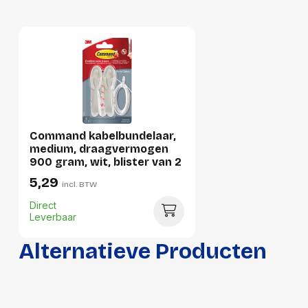
Breedte:
-
Hoogte:
-
Lengte:
-
Gewicht:
-
Command kabelbundelaar,
medium, draagvermogen
900 gram, wit, blister van 2
stuks
5,29
incl. BTW
Direct
Leverbaar
Alternatieve Producten