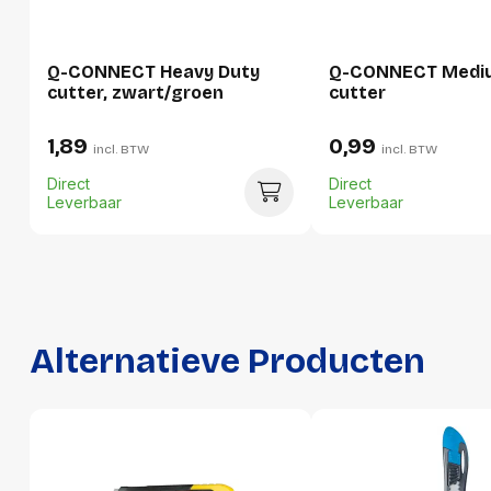
Hoeveelheid:
1 stuk
Q-CONNECT Heavy Duty
Q-CONNECT Medi
Breedte:
65 millimeter
cutter, zwart/groen
cutter
Hoogte:
20 millimeter
1,89
0,99
incl. BTW
incl. BTW
Lengte:
220 millimeter
Direct
Direct
Gewicht:
82 gram
Leverbaar
Leverbaar
Per doos
Hoeveelheid:
12 stuks
Breedte:
145 millimeter
Alternatieve Producten
Hoogte:
90 millimeter
Lengte:
230 millimeter
Gewicht:
1060 gram