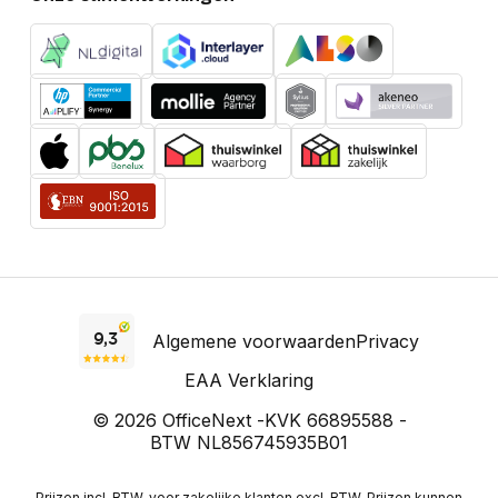
Algemene voorwaarden
Privacy
EAA Verklaring
© 2026 OfficeNext -
KVK 66895588 -
BTW NL856745935B01
Prijzen incl. BTW, voor zakelijke klanten excl. BTW. Prijzen kunnen