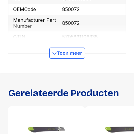
OEMCode
850072
Manufacturer Part
850072
Number
GTIN
5705831106338
Toon meer
Productformaat
Lengte
220 mm
Breedte
65 mm
Hoogte
20 mm
Gerelateerde Producten
Gewicht
82 g
Verpakking
Per stuk