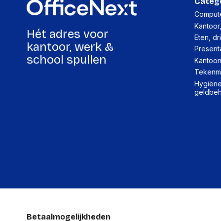
Categ
Compute
Kantoor
Hét adres voor
Eten, dr
kantoor, werk &
Present
school spullen
Kantoor
Tekenma
Hygiëne,
geldbe
Betaalmogelijkheden