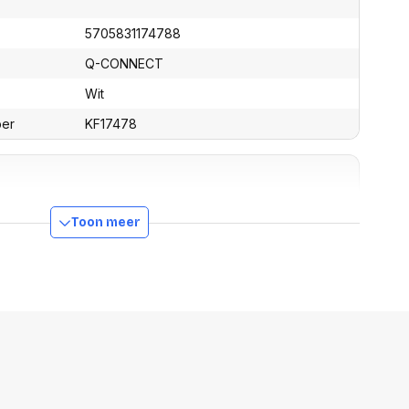
assen
(Point of Sale)
en
5705831174788
Mobiele pinautomaten
Laptoptassen, rugtassen
Alles in Betaaloplossingen POS
Q-CONNECT
s
(Point of Sale)
Wit
satie en comfort
ber
KF17478
en en polssteunen
tenhouders
ermfilters
rm- en
teunen
0 mm
Toon meer
bordlades
0 mm
ions
Organisatie en comfort
0 mm
0 g