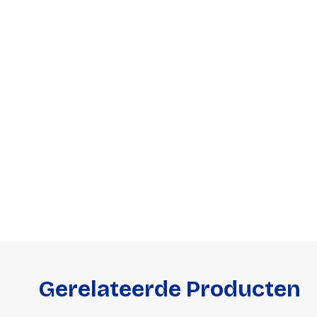
accessoi
Alles in T
accessoir
Headset
accesso
Computer
Koptelef
Oortjes
Oorkuss
Overig a
Alles in H
accessoir
Gerelateerde Producten