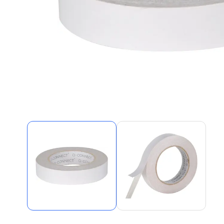
Alles in M
Tekenmateriaal en
hobbyartikelen
Tablets
Tablets
Hygiëne, expeditie, veiligheid en
Handtek
geldbeheer
Tabletto
Tabletbe
Tablet s
Pencil
Pencil ac
Alles in T
Telefon
accesso
Smartpho
Smartwat
accessor
A/V conf
Apple ka
Telecom 