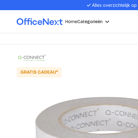
Alles overzichtelijk op
Home
Categorieën
Compu
Computers en electronica
Laptop
Kantoor, werk en school
Laptops
GRATIS CADEAU*
Desktop
Alles in 
Eten, drinken en catering
Barebon
Alles in L
Presentatie en communicatie
Monitor
Computer
Curved M
Kantoormeubelen en verlichting
Display p