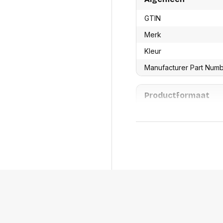
res
Laptopt
Beamer accesoires
elefonie en
Rugtass
GTIN
es
Alles in Beamers en accesoires
Alles in 
Merk
en koffer
s, oortjes en
Netwerk en internet
Kleur
ires
Mesh wifi systemen
Organi
Manufacturer Part Num
 headsets
Bedrade routers
Muismatt
oons
Draadloze routers
Documen
Netwerk extenders
Beeldsch
Productformaat
ens
Netwerk switches
Voet-, a
ccessoires
Netwerkkaarten
ruggens
Lengte
eadsets, oortjes en
Netwerk transceiver modules
Toetsen
es
Breedte
Werkstat
Alles in Netwerk en internet
Alles in 
Hoogte
Gewicht
Verpakking
Per stuk