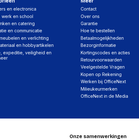
orieën
Meer
rs en electronica
Contact
, werk en school
Over ons
inken en catering
Garantie
atie en communicatie
Hoe te bestellen
meubelen en verlichting
Betaalmogelijkheden
teriaal en hobbyartikelen
Bezorginformatie
 expeditie, veiligheid en
Kortingscodes en acties
heer
Retourvoorwaarden
Veelgestelde Vragen
Kopen op Rekening
Werken bij OfficeNext
Milieukeurmerken
OfficeNext in de Media
Onze samenwerkingen