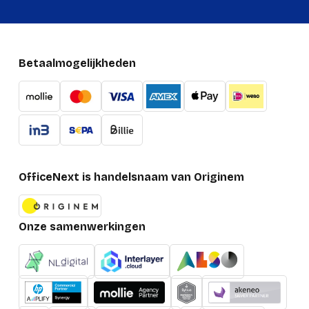
USB-aansluiting
Ja
Aansluitbereik
30 m
Betaalmogelijkheden
Prestatie
Draagwijze
Hoofdband
Kleur kabel
Zwart
Headset type
Stereofonisch
OfficeNext is handelsnaam van Originem
Type product
Headset
Volumeregeling
Touch
Onze samenwerkingen
Soort bediening
Touch
Muziek/Voor elke
Aanbevolen gebruik
dag
LED-indicatoren
Ja