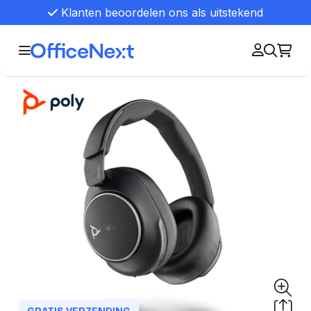
Klanten beoordelen ons als uitstekend