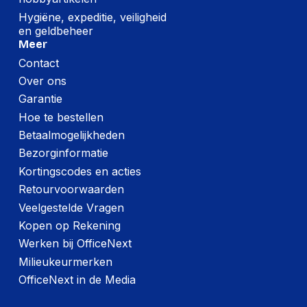
Hygiëne, expeditie, veiligheid
en geldbeheer
Microfoon
Meer
Microfoontype
Ingebouwd
Contact
Over ons
Gevoeligheid
-37 dB
Garantie
microfoon
Hoe te bestellen
Betaalmogelijkheden
Poorten interfaces
Bezorginformatie
USB-connector
USB Type-C
Kortingscodes en acties
Retourvoorwaarden
Bluetooth-versie
5.3
Veelgestelde Vragen
Connectiviteitstechnologie
Draadloos
Kopen op Rekening
AVDTP, AVRCP,
Werken bij OfficeNext
Bluetooth-profielen
HFP, HSP, A2DP
Milieukeurmerken
OfficeNext in de Media
Bluetooth
Ja
3,5mm-connector
Ja