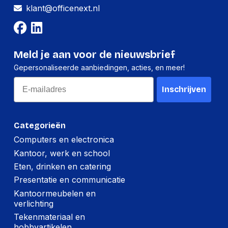
Positie speakers
klant@officenext.nl
Supraaural
koptelefoon
Gevoeligheid
132 dB
koptelefoon
Meld je aan voor de nieuwsbrief
Diameter van de
40 mm
Gepersonaliseerde aanbiedingen, acties, en meer!
luidspreker
Email
Inschrijven
Inhoud van de verpakking
3.5 mm naar USB
Categorieën
Meegeleverde kabels
Type-C
Computers en electronica
Connectortype
Kantoor, werk en school
USB Type-C
oplaadstation/opbergdoos
Eten, drinken en catering
Meegeleverde Audio
Presentatie en communicatie
USB
adapters
Kantoormeubelen en
verlichting
Opbergetui
Ja
Tekenmateriaal en
Snelstartgids
Ja
hobbyartikelen