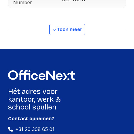
Number
Accubatterij
Toon meer
Type batterij
Ingebouwde accu
Batterijtechnologie
Lithium-Ion (Li-Ion)
Oplaadbron
USB
Accu gestuurd
Ja
Gesprekstijd
21 h
Accu/Batterij
1 h
Hét adres voor
oplaadtijd
kantoor, werk &
Continue audio-
24 h
school spullen
afspeeltijd
Contact opnemen?
Hoofdtelefoon
+31 20 308 65 01