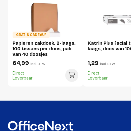
Hoogte:
250 millimeter
Lengte:
600 millimeter
Gewicht:
6940 gram
GRATIS CADEAU*
Per pallet
Papieren zakdoek, 2-laags,
Katrin Plus facial 
100 tissues per doos, pak
laags, doos van 10
Hoeveelheid:
1440 stuks
van 40 doosjes
Breedte:
-
64,99
1,29
incl. BTW
incl. BTW
Hoogte:
-
Direct
Direct
Leverbaar
Leverbaar
Lengte:
-
Gewicht:
-