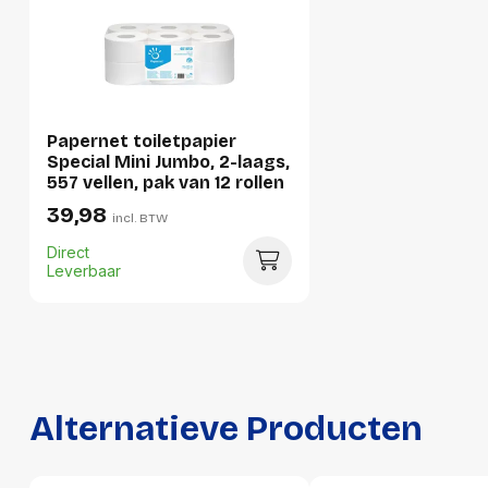
Verpakking
Per stuk
Papernet toiletpapier
Hoeveelheid:
1 stuk
Special Mini Jumbo, 2-laags,
557 vellen, pak van 12 rollen
Breedte:
120 millimeter
39,98
incl. BTW
Hoogte:
50 millimeter
Direct
Lengte:
230 millimeter
Leverbaar
Gewicht:
160 gram
Per doos
Hoeveelheid:
40 stuks
Alternatieve Producten
Breedte:
400 millimeter