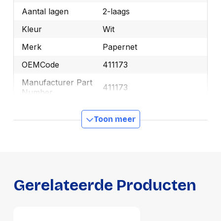
Aantal lagen
2-laags
Kleur
Wit
Merk
Papernet
OEMCode
411173
Manufacturer Part
411173
Number
GTIN
8024929211738
Toon meer
Productformaat
Lengte
230 mm
Breedte
120 mm
Gerelateerde Producten
Hoogte
50 mm
Gewicht
160 g