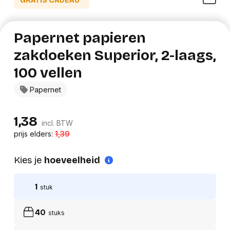
GRATIS CADEAU*
Papernet papieren
zakdoeken Superior, 2-laags,
100 vellen
Papernet
1,38
incl. BTW
prijs elders:
1,39
Kies je
hoeveelheid
1
stuk
40
stuks