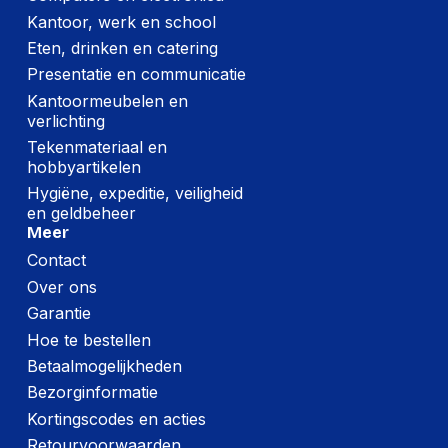
Kantoor, werk en school
Breedte:
-
Eten, drinken en catering
Hoogte:
-
Presentatie en communicatie
Lengte:
-
Kantoormeubelen en
verlichting
Gewicht:
-
Tekenmateriaal en
hobbyartikelen
Hygiëne, expeditie, veiligheid
en geldbeheer
Meer
Contact
Over ons
Garantie
Hoe te bestellen
Betaalmogelijkheden
Bezorginformatie
Kortingscodes en acties
Retourvoorwaarden