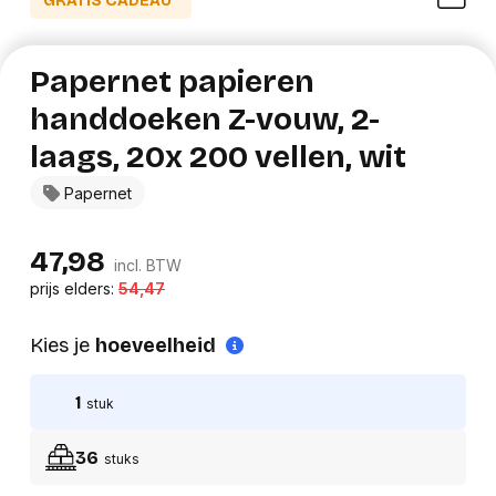
GRATIS CADEAU*
Papernet papieren
handdoeken Z-vouw, 2-
laags, 20x 200 vellen, wit
Papernet
47,98
incl. BTW
prijs elders:
54,47
Kies je
hoeveelheid
1
stuk
36
stuks