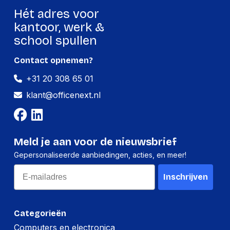
Hoogte
240 mm
Hét adres voor
Gewicht
9040 g
kantoor, werk &
school spullen
Verpakking
Contact opnemen?
+31 20 308 65 01
Per stuk
klant@officenext.nl
Hoeveelheid:
1 stuk
Breedte:
425 millimeter
Hoogte:
240 millimeter
Meld je aan voor de nieuwsbrief
Gepersonaliseerde aanbiedingen, acties, en meer!
Lengte:
600 millimeter
Email
Gewicht:
9040 gram
Inschrijven
Per pallet
Categorieën
Hoeveelheid:
36 stuks
Computers en electronica