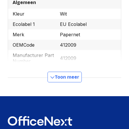
Algemeen
Kleur
Wit
Ecolabel 1
EU Ecolabel
Merk
Papernet
OEMCode
412009
Manufacturer Part
412009
Number
Ecologisch
Ja
Toon meer
GTIN
8024929520090
Productformaat
Lengte
600 mm
Breedte
425 mm