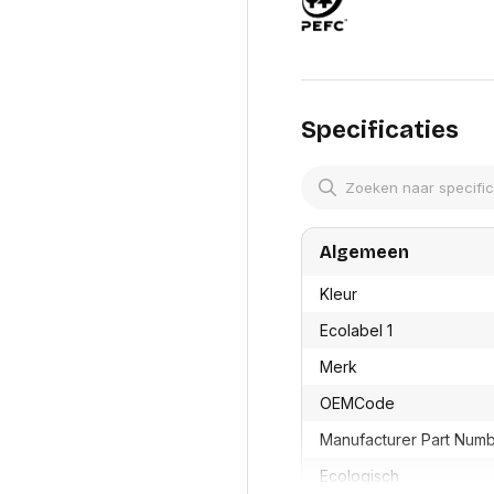
res
Laptopt
Beamer accesoires
elefonie en
Rugtass
es
Alles in Beamers en accesoires
Alles in 
en koffer
s, oortjes en
Netwerk en internet
ires
Specificaties
Mesh wifi systemen
Organi
 headsets
Bedrade routers
Muismatt
oons
Draadloze routers
Documen
Netwerk extenders
Beeldsch
ens
Netwerk switches
Voet-, a
ccessoires
Netwerkkaarten
ruggens
Algemeen
eadsets, oortjes en
Netwerk transceiver modules
Toetsen
es
Kleur
Werkstat
Alles in Netwerk en internet
Alles in 
Ecolabel 1
Merk
OEMCode
Manufacturer Part Num
Ecologisch