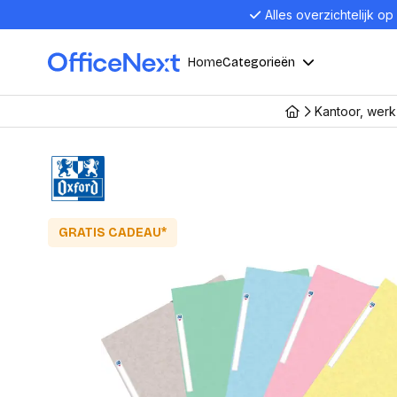
Alles overzichtelijk op
Home
Categorieën
Kantoor, wer
Compu
Computers en electronica
Laptop
Kantoor, werk en school
Laptops
Desktop
GRATIS CADEAU*
Alles in 
Eten, drinken en catering
Barebon
Alles in L
Presentatie en communicatie
Monitor
Computer
Curved M
Kantoormeubelen en verlichting
Display p