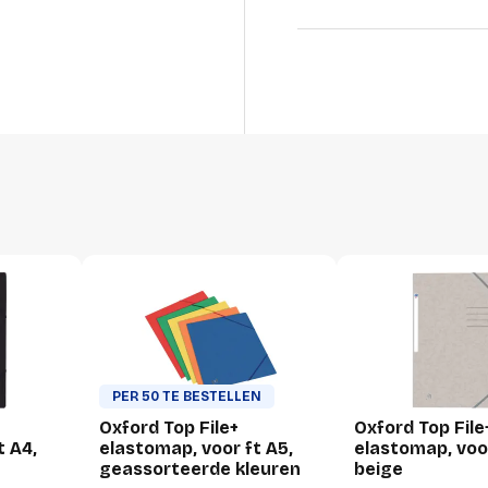
GTIN
Productformaat
Lengte
Breedte
Hoogte
Gewicht
Verpakking
Per stuk
Hoeveelheid:
PER 50 TE BESTELLEN
Oxford Top File+
Oxford Top File
Breedte:
t A4,
elastomap, voor ft A5,
elastomap, voor
Hoogte:
geassorteerde kleuren
beige