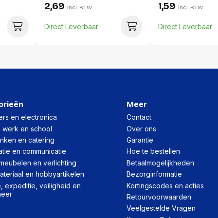
2,69
1,59
Lengte:
incl. BTW
incl. BTW
Gewicht:
Direct Leverbaar
Direct Leverbaar
Per doos
Hoeveelheid:
Breedte:
Hoogte:
orieën
Meer
Lengte:
rs en electronica
Contact
, werk en school
Over ons
Gewicht:
inken en catering
Garantie
atie en communicatie
Hoe te bestellen
meubelen en verlichting
Betaalmogelijkheden
teriaal en hobbyartikelen
Bezorginformatie
 expeditie, veiligheid en
Kortingscodes en acties
heer
Retourvoorwaarden
Veelgestelde Vragen