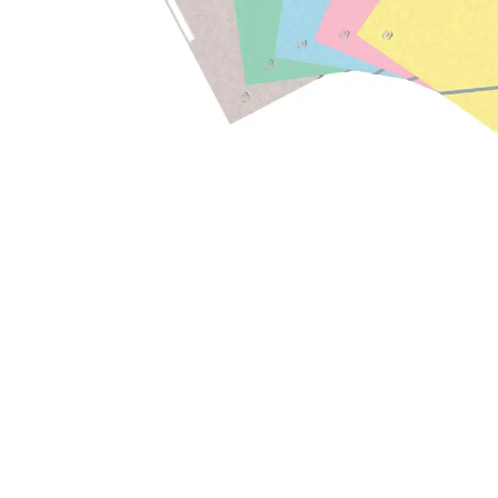
Alles in M
Tekenmateriaal en
hobbyartikelen
Tablets
Tablets
Hygiëne, expeditie, veiligheid en
Handtek
geldbeheer
Tabletto
Tabletbe
Tablet s
Pencil
Pencil ac
Alles in T
Telefon
accesso
Smartpho
Smartwat
accessor
A/V conf
Apple ka
Telecom 