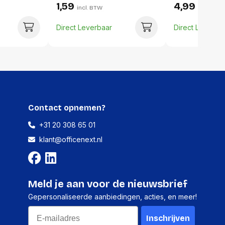
1,59
4,99
320 millimeter
incl. BTW
incl. BTW
86 gram
Direct Leverbaar
Direct Leverba
10 stuks
240 millimeter
25 millimeter
Contact opnemen?
320 millimeter
+31 20 308 65 01
860 gram
klant@officenext.nl
Meld je aan voor de nieuwsbrief
Gepersonaliseerde aanbiedingen, acties, en meer!
Email
Inschrijven