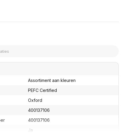
assen
(Point of Sale)
en
Mobiele pinautomaten
Laptoptassen, rugtassen
Alles in Betaaloplossingen POS
s
(Point of Sale)
satie en comfort
en en polssteunen
tenhouders
ermfilters
rm- en
teunen
bordlades
Assortiment aan kleuren
ions
Organisatie en comfort
PEFC Certified
Oxford
400137106
ber
400137106
Ja