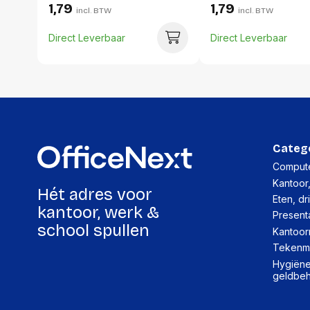
1,79
1,79
incl. BTW
incl. BTW
Direct Leverbaar
Direct Leverbaar
Categ
Compute
Kantoor
Hét adres voor
Eten, dr
kantoor, werk &
Present
school spullen
Kantoor
Tekenma
Hygiëne,
geldbe