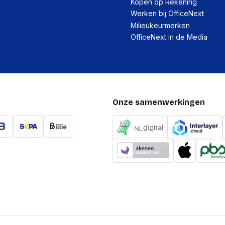
Kopen op Rekening
Werken bij OfficeNext
Milieukeurmerken
OfficeNext in de Media
Onze samenwerkingen