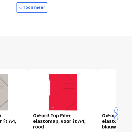
3045050419287
Toon meer
320 mm
240 mm
2 mm
86 g
1 stuk
+
Oxford Top File+
Oxford Top F
240 millimeter
 ft A4,
elastomap, voor ft A4,
elastomap, v
2 millimeter
rood
blauw