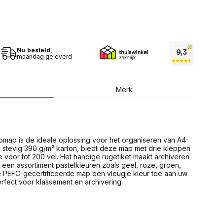
USB Sticks
 computer
Geheugenkaarten
ires
SSD behuizing
Computeraccessoires
Kaartlezers
Alles in Datadragers
Nu besteld,
ter
maandag geleverd
nenten
Data-opberging
enmodules
Voor CD/DVD
or
Merk
Alles in Data-opberging
arten
bord
Multimedia
r behuizing
Bluetooth Speakers
aarten
omap is de ideale oplossing voor het organiseren van A4-
Mediaspelers
en
stevig 390 g/m² karton, biedt deze map met drie kleppen
DJ Gear
te voor tot 200 vel. Het handige rugetiket maakt archiveren
ekaarten
Fototoestellen
 een assortiment pastelkleuren zoals geel, roze, groen,
schijfstations
Fotoprinter
e PEFC-gecertificeerde map een vleugje kleur toe aan uw
 Computer componenten
Fotocamera accessoires
erfect voor klassement en archivering.
Alles in Multimedia
tassen,
sen en koffers
Betaaloplossingen POS