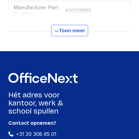
Manufacturer Part
400133886
Number
Ecologisch
Ja
Toon meer
GTIN
3020120152530
Productformaat
Lengte
125 mm
Breedte
75 mm
Hoogte
25 mm
Hét adres voor
Gewicht
186 g
kantoor, werk &
school spullen
Verpakking
Contact opnemen?
+31 20 308 65 01
Per stuk