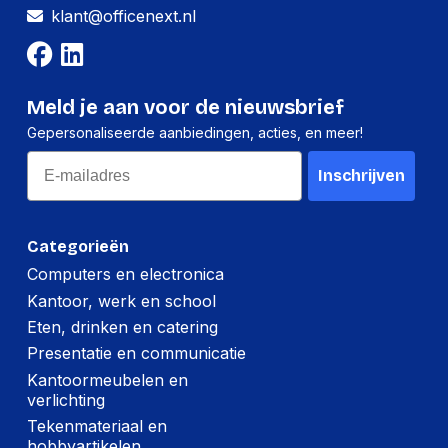
klant@officenext.nl
Hoeveelheid:
1 stuk
Breedte:
75 millimeter
Hoogte:
25 millimeter
Meld je aan voor de nieuwsbrief
Gepersonaliseerde aanbiedingen, acties, en meer!
Lengte:
125 millimeter
Email
Gewicht:
186 gram
Inschrijven
Per doos
Categorieën
Hoeveelheid:
20 stuks
Computers en electronica
Kantoor, werk en school
Breedte:
170 millimeter
Eten, drinken en catering
Hoogte:
125 millimeter
Presentatie en communicatie
Lengte:
260 millimeter
Kantoormeubelen en
verlichting
Gewicht:
3908 gram
Tekenmateriaal en
hobbyartikelen