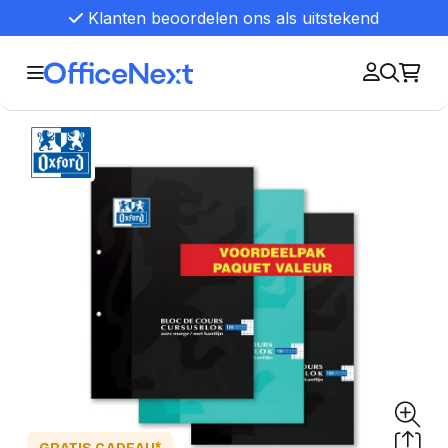
Klanten beoordelen ons als uitstekend