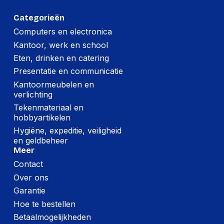
Per stuk
Categorieën
Hoeveelheid:
1 stuk
Computers en electronica
Kantoor, werk en school
Breedte:
210 millimeter
Eten, drinken en catering
Hoogte:
35 millimeter
Presentatie en communicatie
Lengte:
300 millimeter
Kantoormeubelen en
verlichting
Gewicht:
1880 gram
Tekenmateriaal en
hobbyartikelen
Per doos
Hygiëne, expeditie, veiligheid
en geldbeheer
Hoeveelheid:
8 stuks
Meer
Contact
Breedte:
310 millimeter
Over ons
Hoogte:
140 millimeter
Garantie
Lengte:
430 millimeter
Hoe te bestellen
Betaalmogelijkheden
Gewicht:
15240 gram