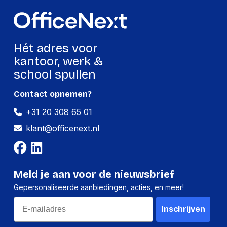
Grammage
90 g
Ecologisch
Ja
Hét adres voor
Met kantlijn
Ja
kantoor, werk &
GTIN
3020123202232
school spullen
Contact opnemen?
Productformaat
+31 20 308 65 01
Lengte
300 mm
klant@officenext.nl
Breedte
210 mm
Hoogte
35 mm
Meld je aan voor de nieuwsbrief
Gewicht
1880 g
Gepersonaliseerde aanbiedingen, acties, en meer!
Email
Verpakking
Inschrijven