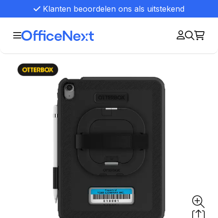
Klanten beoordelen ons als uitstekend