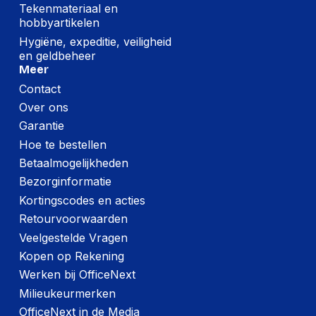
Tekenmateriaal en
hoofdverpakking
201.6 mm
hobbyartikelen
breedte
Hygiëne, expeditie, veiligheid
(Buitenste)
en geldbeheer
hoofdverpakking
3,912.6 g
Meer
brutogewicht
Contact
Over ons
Verpakking
Garantie
Hoe te bestellen
Type verpakking
Polybag
Betaalmogelijkheden
Scherm beschermer
Ja
Bezorginformatie
Kortingscodes en acties
Retourvoorwaarden
Veelgestelde Vragen
Kopen op Rekening
Werken bij OfficeNext
Milieukeurmerken
OfficeNext in de Media