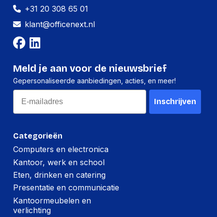
+31 20 308 65 01
Merkcompatibiliteit
Apple
klant@officenext.nl
Maximale
11 in
schermgrootte
Ingebouwde
Nee
Meld je aan voor de nieuwsbrief
luidsprekers
Gepersonaliseerde aanbiedingen, acties, en meer!
Hoofdkleur van
Zwart
Email
product
Inschrijven
Logistieke gegevens
Categorieën
(Buitenste)
Computers en electronica
hoofdverpakking
281 mm
hoogte
Kantoor, werk en school
Eten, drinken en catering
(Buitenste)
Presentatie en communicatie
hoofdverpakking
288.9 mm
lengte
Kantoormeubelen en
verlichting
(Buitenste)