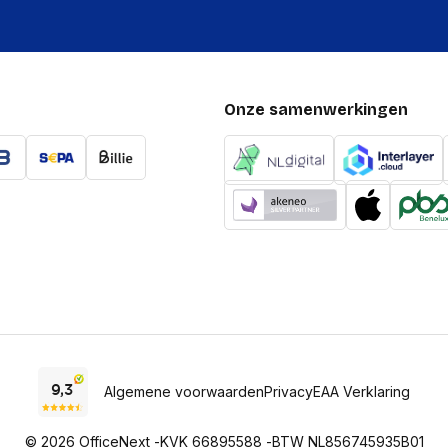
Onze samenwerkingen
Algemene voorwaarden
Privacy
EAA Verklaring
© 2026 OfficeNext -
KVK 66895588 -
BTW NL856745935B01