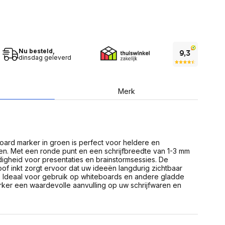
USB Sticks
 computer
Geheugenkaarten
ires
SSD behuizing
Computeraccessoires
Kaartlezers
Alles in Datadragers
Nu besteld,
ter
dinsdag geleverd
nenten
Data-opberging
enmodules
Voor CD/DVD
or
Merk
Alles in Data-opberging
arten
bord
Multimedia
r behuizing
Bluetooth Speakers
aarten
oard marker in groen is perfect voor heldere en
Mediaspelers
en
n. Met een ronde punt en een schrijfbreedte van 1-3 mm
DJ Gear
digheid voor presentaties en brainstormsessies. De
ekaarten
Fototoestellen
f inkt zorgt ervoor dat uw ideeën langdurig zichtbaar
schijfstations
Fotoprinter
n. Ideaal voor gebruik op whiteboards en andere gladde
 Computer componenten
Fotocamera accessoires
ker een waardevolle aanvulling op uw schrijfwaren en
Alles in Multimedia
tassen,
sen en koffers
Betaaloplossingen POS