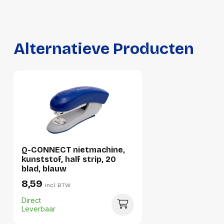
Hoeveelheid:
12 stuks
Breedte:
-
Hoogte:
-
Alternatieve Producten
Lengte:
-
Gewicht:
-
Q-CONNECT nietmachine,
kunststof, half strip, 20
blad, blauw
8,59
incl. BTW
Direct
Leverbaar