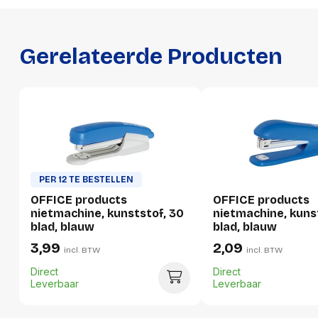
Hoogte
0 mm
Gewicht
0 g
Gerelateerde Producten
Verpakking
Per stuk
Hoeveelheid:
1 stuk
Breedte:
-
PER 12 TE BESTELLEN
OFFICE products
OFFICE products
Hoogte:
-
nietmachine, kunststof, 30
nietmachine, kunst
blad, blauw
blad, blauw
Lengte:
-
3,99
2,09
incl. BTW
incl. BTW
Gewicht:
-
Direct
Direct
Leverbaar
Leverbaar
Per doos