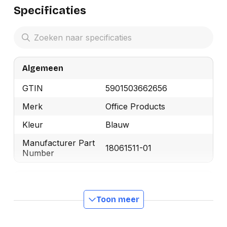
Specificaties
Algemeen
GTIN
5901503662656
Merk
Office Products
Kleur
Blauw
Manufacturer Part
18061511-01
Number
Productformaat
Toon meer
Lengte
0 mm
Breedte
0 mm