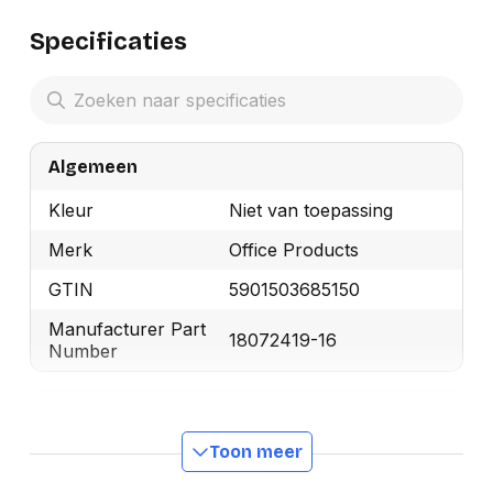
Specificaties
Algemeen
Kleur
Niet van toepassing
Merk
Office Products
GTIN
5901503685150
Manufacturer Part
18072419-16
Number
Productformaat
Toon meer
Lengte
70 mm