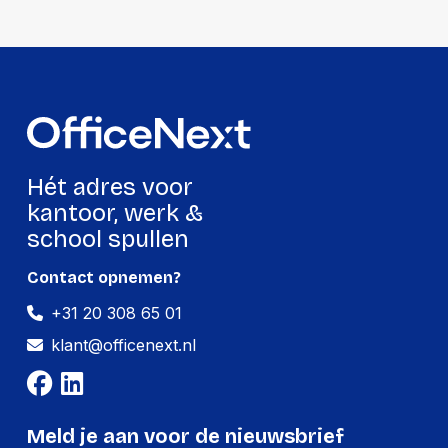
Hoeveelheid:
10 stuks
Breedte:
70 millimeter
Hoogte:
40 millimeter
Lengte:
155 millimeter
Gewicht:
370 gram
Hét adres voor
kantoor, werk &
school spullen
Contact opnemen?
+31 20 308 65 01
klant@officenext.nl
Meld je aan voor de nieuwsbrief