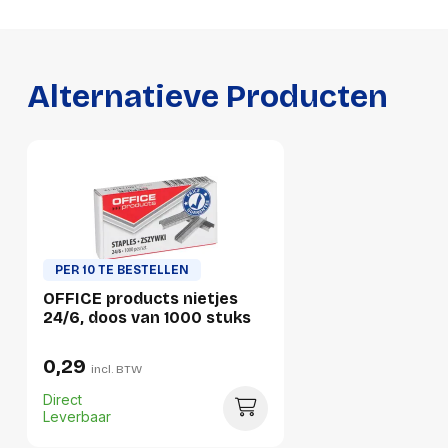
Breedte
40 mm
Hoogte
15 mm
Gewicht
36 g
Alternatieve Producten
Verpakking
Per stuk
Hoeveelheid:
1 stuk
Breedte:
40 millimeter
PER 10 TE BESTELLEN
OFFICE products nietjes
Hoogte:
15 millimeter
24/6, doos van 1000 stuks
Lengte:
70 millimeter
0,29
incl. BTW
Gewicht:
36 gram
Direct
Leverbaar
Per doos