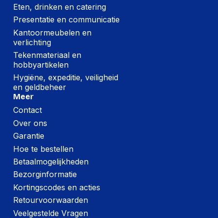
Eten, drinken en catering
Breedte
225 mm
Presentatie en communicatie
Kantoormeubelen en
Hoogte
550 mm
verlichting
Gewicht
10380 g
Tekenmateriaal en
hobbyartikelen
Hygiëne, expeditie, veiligheid
Verpakking
en geldbeheer
Meer
Per stuk
Contact
Over ons
Hoeveelheid:
1 stuk
Garantie
Breedte:
225 millimeter
Hoe te bestellen
Betaalmogelijkheden
Hoogte:
550 millimeter
Bezorginformatie
Lengte:
615 millimeter
Kortingscodes en acties
Gewicht:
10380 gram
Retourvoorwaarden
Veelgestelde Vragen