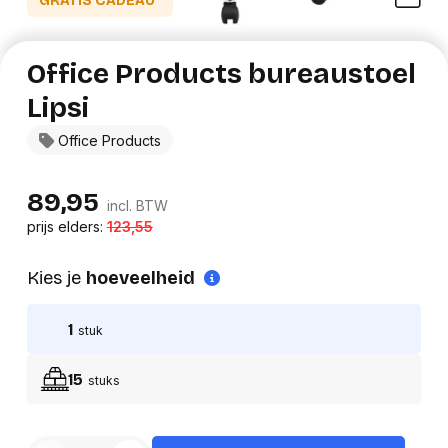
GRATIS CADEAU*
Office Products bureaustoel
Lipsi
Office Products
89,95
incl. BTW
prijs elders:
123,55
Kies je
hoeveelheid
1
stuk
15
stuks