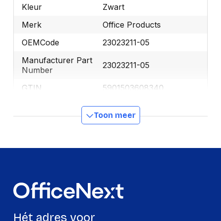
Kleur
Zwart
Merk
Office Products
OEMCode
23023211-05
Manufacturer Part
23023211-05
Number
GTIN
5901503608340
Leuning kantelbaar
Nee
Toon meer
Rugleuning met net
Ja
Armleuningen inbegr.
Ja
Rughoogte regelbaar
Nee
Zithoogte regelbaar
Ja
Office Products
Fabrikant: PBS
Connect Polska Sp. z
Hét adres voor