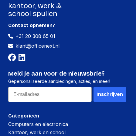
o.o.
kantoor, werk &
Adres: Annopol 4A,
school spullen
03-236 Warschau,
Polen
Contact opnemen?
E-mail:
officeproducts@pbs-
+31 20 308 65 01
connect.pl
Label Description
klant@officenext.nl
Veiligheidsinformatie:
Gebruik het product
uitsluitend voor het
beoogde doel.
Meld je aan voor de nieuwsbrief
Controleer
regelmatig op slijtage
Gepersonaliseerde aanbiedingen, acties, en meer!
of beschadigingen.
Email
Verpakking buiten
Inschrijven
bereik van kinderen
houden.
Categorieën
Productformaat
Computers en electronica
Kantoor, werk en school
Lengte
615 mm