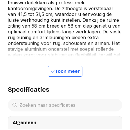
thuiswerkplekken als professionele
kantooromgevingen. De zithoogte is verstelbaar
van 41,5 tot 51,5 cm, waardoor u eenvoudig de
juiste werkhouding kunt instellen. Dankzij de ruime
zitting van 58 cm breed en 58 cm diep geniet u van
optimaal comfort tijdens lange werkdagen. De vaste
rugleuning en armleuningen bieden extra
ondersteuning voor rug, schouders en armen. Het
stevige aluminium onderstel met soepel rollende
wielen zorgt voor stabiliteit en flexibiliteit, terwijl het
stijlvolle ontwerp een professionele uitstraling geeft
aan iedere werkruimte. Een comfortabele en
Toon meer
duurzame bureaustoel voor dagelijks gebruik.
Specificaties
Algemeen