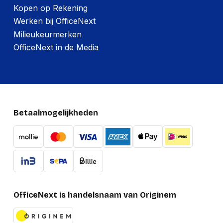
Per doos
Kopen op Rekening
Werken bij OfficeNext
Hoeveelheid:
1 stuk
Milieukeurmerken
Breedte:
225 millimeter
OfficeNext in de Media
Hoogte:
550 millimeter
Lengte:
615 millimeter
Gewicht:
10380 gram
Betaalmogelijkheden
Per pallet
Hoeveelheid:
15 stuks
Breedte:
-
Hoogte:
-
OfficeNext is handelsnaam van Originem
Lengte:
-
Gewicht:
-