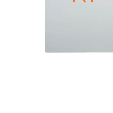
Alles in M
Tekenmateriaal en
hobbyartikelen
Tablets
Tablets
Hygiëne, expeditie, veiligheid en
Handtek
geldbeheer
Tabletto
Tabletbe
Tablet s
Pencil
Pencil ac
Alles in T
Telefon
accesso
Smartpho
Smartwat
accessor
A/V conf
Apple ka
Telecom 