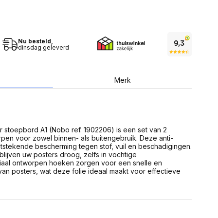
USB Sticks
 computer
Geheugenkaarten
ires
SSD behuizing
Computeraccessoires
Kaartlezers
Nu besteld,
Alles in Datadragers
dinsdag geleverd
ter
nenten
Data-opberging
enmodules
Voor CD/DVD
Merk
or
Alles in Data-opberging
arten
bord
Multimedia
r behuizing
Bluetooth Speakers
 stoepbord A1 (Nobo ref. 1902206) is een set van 2
aarten
rpen voor zowel binnen- als buitengebruik. Deze anti-
Mediaspelers
en
uitstekende bescherming tegen stof, vuil en beschadigingen.
DJ Gear
 blijven uw posters droog, zelfs in vochtige
ekaarten
Fototoestellen
aal ontworpen hoeken zorgen voor een snelle en
schijfstations
Fotoprinter
an posters, wat deze folie ideaal maakt voor effectieve
 Computer componenten
Fotocamera accessoires
Alles in Multimedia
tassen,
sen en koffers
Betaaloplossingen POS