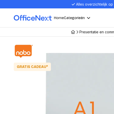
Alles overzichtelijk op
Home
Categorieën
Presentatie en com
Compu
Computers en electronica
Laptop
Kantoor, werk en school
Laptops
Desktop
GRATIS CADEAU*
Alles in 
Eten, drinken en catering
Barebon
Alles in L
Presentatie en communicatie
Monitor
Computer
Curved M
Kantoormeubelen en verlichting
Display p