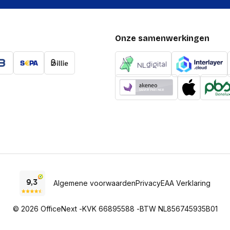
Onze samenwerkingen
Algemene voorwaarden
Privacy
EAA Verklaring
© 2026 OfficeNext -
KVK 66895588 -
BTW NL856745935B01