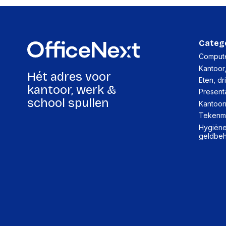
Categ
Compute
Kantoor
Hét adres voor
Eten, dr
kantoor, werk &
Present
school spullen
Kantoor
Tekenma
Hygiëne,
geldbe