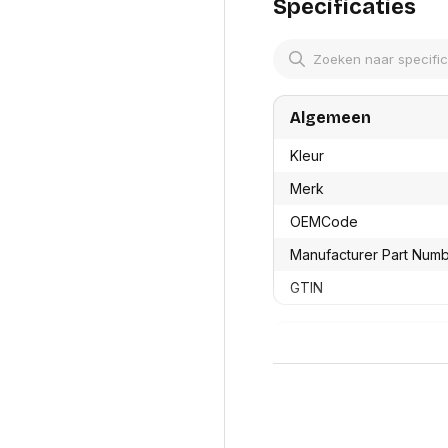
res
Specificaties
Laptopt
Beamer accesoires
elefonie en
Rugtass
es
Alles in Beamers en accesoires
Alles in 
en koffer
s, oortjes en
Netwerk en internet
ires
Algemeen
Mesh wifi systemen
Organi
 headsets
Bedrade routers
Muismatt
Kleur
oons
Draadloze routers
Documen
Netwerk extenders
Beeldsch
Merk
ens
Netwerk switches
Voet-, a
ccessoires
OEMCode
Netwerkkaarten
ruggens
eadsets, oortjes en
Netwerk transceiver modules
Toetsen
Manufacturer Part Num
es
Werkstat
Alles in Netwerk en internet
GTIN
Alles in 
Productformaat
Lengte
Breedte
Hoogte