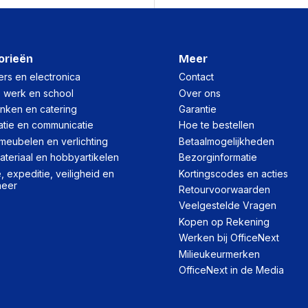
Gewicht
orieën
Meer
Verpakking
rs en electronica
Contact
, werk en school
Over ons
Per stuk
inken en catering
Garantie
atie en communicatie
Hoe te bestellen
Hoeveelheid:
meubelen en verlichting
Betaalmogelijkheden
Breedte:
teriaal en hobbyartikelen
Bezorginformatie
Hoogte:
 expeditie, veiligheid en
Kortingscodes en acties
heer
Retourvoorwaarden
Lengte:
Veelgestelde Vragen
Gewicht:
Kopen op Rekening
Werken bij OfficeNext
Milieukeurmerken
OfficeNext in de Media