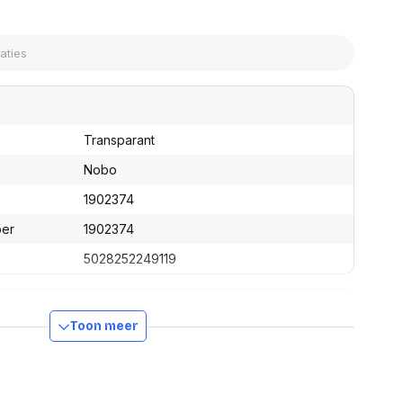
assen
(Point of Sale)
en
Mobiele pinautomaten
Laptoptassen, rugtassen
Alles in Betaaloplossingen POS
s
(Point of Sale)
satie en comfort
en en polssteunen
Transparant
tenhouders
ermfilters
Nobo
rm- en
1902374
teunen
bordlades
ber
1902374
ions
5028252249119
Organisatie en comfort
Toon meer
880 mm
10 mm
625 mm