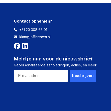
814 g
Contact opnemen?
+31 20 308 65 01
klant@officenext.nl
1 stuk
10 millimeter
Meld je aan voor de nieuwsbrief
625 millimeter
Gepersonaliseerde aanbiedingen, acties, en meer!
880 millimeter
Email
Inschrijven
814 gram