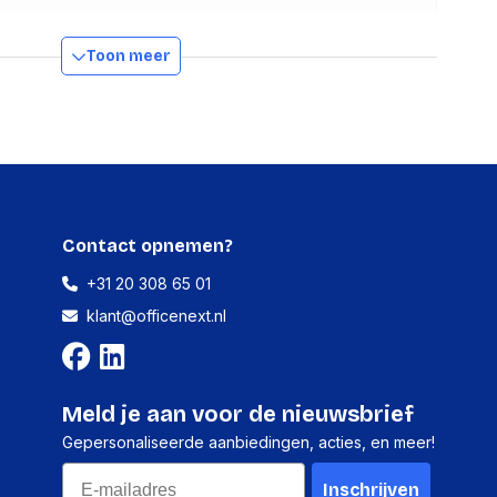
Staal
Toon meer
Handmatig
Ja
Ja
Contact opnemen?
Ja
+31 20 308 65 01
6 DEGREE
klant@officenext.nl
25 DEGREE
ns
Meld je aan voor de nieuwsbrief
systeem (HS)
7326909890
Gepersonaliseerde aanbiedingen, acties, en meer!
n doos
17,600 g
Email
Inschrijven