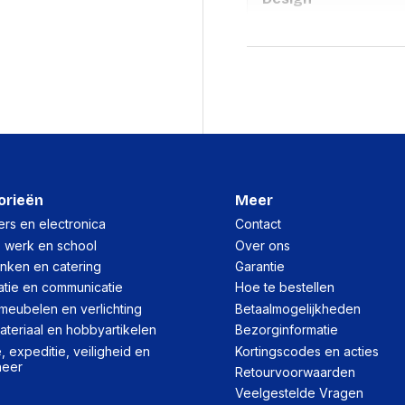
Materiaal behuizing
Ergonomie
Type hoogteverstelling
Draaien
Draaibaar
orieën
Meer
kantel aanpassingen
rs en electronica
Contact
Draaihoek
, werk en school
Over ons
inken en catering
Garantie
Hellingshoek
atie en communicatie
Hoe te bestellen
meubelen en verlichting
Betaalmogelijkheden
Logistieke gegeve
teriaal en hobbyartikelen
Bezorginformatie
 expeditie, veiligheid en
Kortingscodes en acties
Code geharmoniseerd 
heer
Retourvoorwaarden
Netto gewicht kartonne
Veelgestelde Vragen