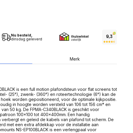
USB Sticks
 computer
Geheugenkaarten
ires
SSD behuizing
Computeraccessoires
Kaartlezers
Alles in Datadragers
ter
Nu besteld,
nenten
dinsdag geleverd
Data-opberging
enmodules
Voor CD/DVD
or
Alles in Data-opberging
arten
Merk
bord
Multimedia
r behuizing
Bluetooth Speakers
aarten
Mediaspelers
en
ACK is een full motion plafondsteun voor flat screens tot
DJ Gear
tel- (25°), zwenk- (360°) en roteertechnologie (6°) kan de
ekaarten
Fototoestellen
 hoek worden gepositioneerd, voor de optimale kijkpositie.
schijfstations
Fotoprinter
udig in hoogte worden versteld van 106 tot 156 cm* en
 Computer componenten
Fotocamera accessoires
 van 50 kg. De FPMA-C340BLACK is geschikt voor
patroon 100x100 tot 400x400mm. Een handig
Alles in Multimedia
erbergt en geleid de kabels van plafond tot scherm. De
tassen,
rd met een extra afdekkap voor de installatie aan
sen en koffers
omounts NS-EP100BLACK is een verlengpaal voor
Betaaloplossingen POS