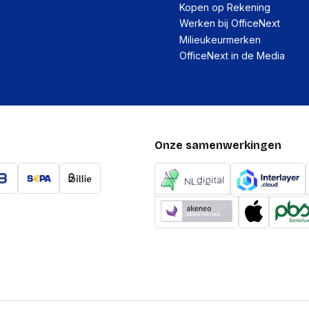
(Buitenste) hoofdverpa
Kopen op Rekening
Werken bij OfficeNext
(Buitenste) hoofdverpa
Milieukeurmerken
(Buitenste) hoofdverpa
OfficeNext in de Media
Aantal per (buitenste)
hoofdverpakking
(Buitenste) hoofdverpa
brutogewicht
Onze samenwerkingen
Montage
Montagewijze
Paneelmontage-interfa
Maximale schermgroott
Minimale schermgrootte
Maximale gewichtscapac
Maximaal draagvermog