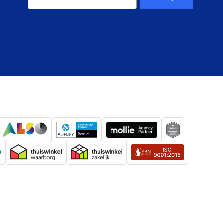
kking hoogte
950 mm
kking lengte
270 mm
kking breedte
310 mm
2 Pc
kking
17,600 g
Plafond
ce
400 x 400 mm
e
75 in
32 in
iteit
50 kg
en (per
50 kg