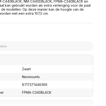
 NM-C440BLACK, NM-C440DBLACK, FPMA-C340BLACK en
assen
(Point of Sale)
 kan gebruikt worden als extra verlenging voor de paal
en
Mobiele pinautomaten
j de modellen. Op deze manier kan de hoogte van de
Laptoptassen, rugtassen
worden met een extra 107,5 cm.
Alles in Betaaloplossingen POS
s
(Point of Sale)
satie en comfort
en en polssteunen
tenhouders
ermfilters
rm- en
teunen
bordlades
ions
Zwart
Organisatie en comfort
Neomounts
8717371446369
ber
FPMA-C340BLACK