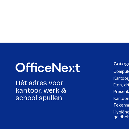
Categ
Compute
Kantoor
Hét adres voor
Eten, dr
kantoor, werk &
Present
school spullen
Kantoor
Tekenma
Hygiëne,
geldbe