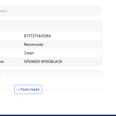
assen
(Point of Sale)
en
Mobiele pinautomaten
Laptoptassen, rugtassen
Alles in Betaaloplossingen POS
s
(Point of Sale)
satie en comfort
8717371441289
en en polssteunen
tenhouders
Neomounts
ermfilters
Zwart
rm- en
teunen
ber
SPEAKER-W100BLACK
bordlades
ions
g
Organisatie en comfort
n)
140 mm
Toon meer
Ja