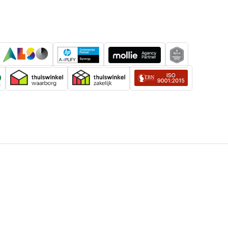
13.6 kg
n doos
13,600 g
pakking
15 kg
kking hoogte
540 mm
kking lengte
335 mm
kking breedte
405 mm
40 Pc
kking
15,000 g
systeem (HS)
7326909890
42 mm
235 mm