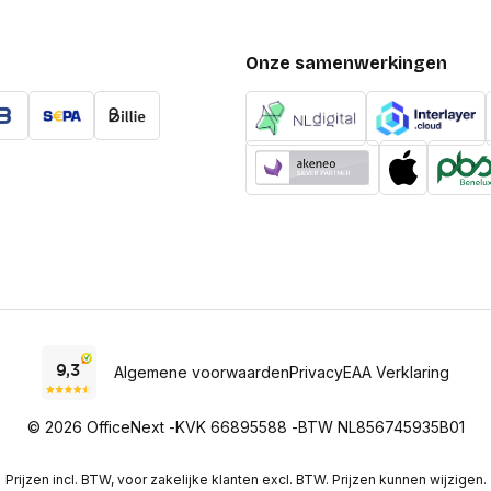
Nettogewicht omdoos
Netto gewicht kartonne
Onze samenwerkingen
Brutogewicht buitenver
(Buitenste) hoofdverpa
(Buitenste) hoofdverpa
(Buitenste) hoofdverpa
Aantal per (buitenste)
hoofdverpakking
(Buitenste) hoofdverpa
brutogewicht
Code geharmoniseerd 
Algemene voorwaarden
Privacy
EAA Verklaring
Verpakking
© 2026 OfficeNext -
KVK 66895588 -
BTW NL856745935B01
Diepte verpakking
Prijzen incl. BTW, voor zakelijke klanten excl. BTW. Prijzen kunnen wijzigen.
Hoogte verpakking