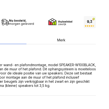
USB Sticks
 computer
Geheugenkaarten
ires
SSD behuizing
Computeraccessoires
Kaartlezers
Nu besteld,
Alles in Datadragers
morgen geleverd
ter
nenten
Data-opberging
enmodules
Voor CD/DVD
Merk
or
Alles in Data-opberging
arten
bord
Multimedia
r behuizing
Bluetooth Speakers
er wand- en plafondmontage, model SPEAKER-W100BLACK,
aarten
n de muur of het plafond. Dit ophangsysteem is moeiteloos
Mediaspelers
en
voor de ideale positie van uw speakers. Deze set bestaat
DJ Gear
oor montage aan de muur of het plafond inclusief
ekaarten
Fototoestellen
 beugels zijn verkrijgbaar in het zwart en zijn geschikt
schijfstations
Fotoprinter
 (kleine) speakers tot 3,5 kg.
 Computer componenten
Fotocamera accessoires
Alles in Multimedia
tassen,
sen en koffers
Betaaloplossingen POS