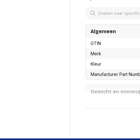
res
Laptopt
Beamer accesoires
elefonie en
Rugtass
es
Alles in Beamers en accesoires
Alles in 
en koffer
s, oortjes en
Netwerk en internet
Algemeen
ires
Mesh wifi systemen
Organi
 headsets
GTIN
Bedrade routers
Muismatt
oons
Draadloze routers
Documen
Merk
Netwerk extenders
Beeldsch
ens
Netwerk switches
Kleur
Voet-, a
ccessoires
Netwerkkaarten
ruggens
Manufacturer Part Num
eadsets, oortjes en
Netwerk transceiver modules
Toetsen
es
Werkstat
Alles in Netwerk en internet
Gewicht en omvan
Alles in 
Afstand tot de muur (mi
Kenmerken
Draaien