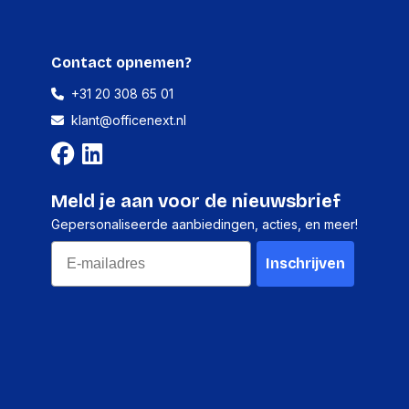
180 DEGREE
Kunststof
Contact opnemen?
180 DEGREE
+31 20 308 65 01
Muur
klant@officenext.nl
Ja
iteit
3.5 kg
Muur, Plafond
Meld je aan voor de nieuwsbrief
China
Gepersonaliseerde aanbiedingen, acties, en meer!
Email
Inschrijven
ns
54 cm
33.5 cm
40.5 cm
40 Pc