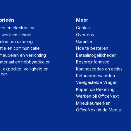
Draaihoek
Materiaal
orieën
Meer
Hellingshoek
rs en electronica
Contact
Montagewijze
, werk en school
Over ons
inken en catering
Garantie
kantel aanpassingen
atie en communicatie
Hoe te bestellen
Maximale gewichtscapac
meubelen en verlichting
Betaalmogelijkheden
Plaatsing
teriaal en hobbyartikelen
Bezorginformatie
 expeditie, veiligheid en
Kortingscodes en acties
Land van herkomst
heer
Retourvoorwaarden
Veelgestelde Vragen
Logistieke gegeve
Kopen op Rekening
Werken bij OfficeNext
Hoogte (cm)
Milieukeurmerken
Lengte (cm)
OfficeNext in de Media
Breedte (cm)
Hoeveelheid omdoos