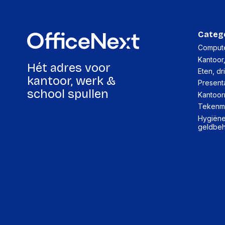
Categ
Compute
Kantoor
Hét adres voor
Eten, dr
kantoor, werk &
Present
school spullen
Kantoor
Tekenma
Hygiëne,
geldbe