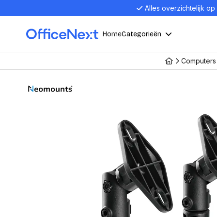
Alles overzichtelijk op
Home
Categorieën
Computers 
Compu
Computers en electronica
Laptop
Kantoor, werk en school
Laptops
Desktop
Alles in 
Eten, drinken en catering
Barebon
Alles in L
Presentatie en communicatie
Monitor
Computer
Curved M
Kantoormeubelen en verlichting
Display p