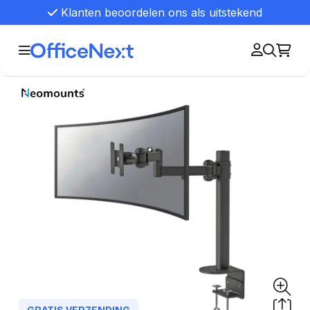
Klanten beoordelen ons als uitstekend