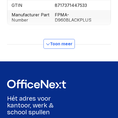
GTIN
8717371447533
Manufacturer Part
FPMA-
Number
D960BLACKPLUS
Design
Toon meer
Model
Landschap
Materiaal behuizing
Staal
Ergonomie
Type
Handmatig
hoogteverstelling
Draaien
Ja
Hét adres voor
kantoor, werk &
Draaibaar
Ja
school spullen
Verstelbare diepte
Ja