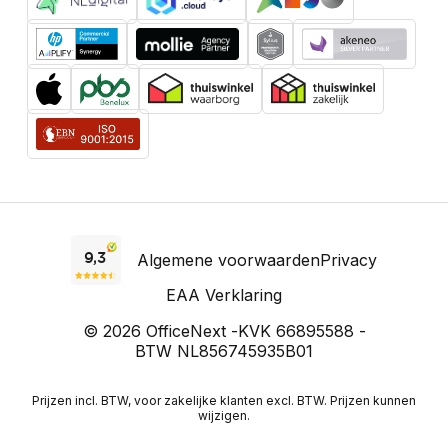
Verpakking
Diepte verpakking
167 mm
Hoogte verpakking
622 mm
Breedte verpakking
176 mm
Gewicht verpakking
6,500 g
Netto gewicht pakket
6,500 g
Algemene voorwaarden
Privacy
EAA Verklaring
© 2026 OfficeNext -
KVK 66895588 -
BTW NL856745935B01
Prijzen incl. BTW, voor zakelijke klanten excl. BTW. Prijzen kunnen
wijzigen.