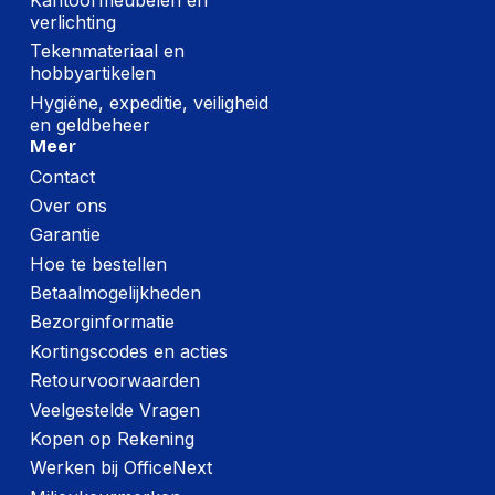
(Buitenste)
verlichting
hoofdverpakking
200 mm
Tekenmateriaal en
lengte
hobbyartikelen
(Buitenste)
Hygiëne, expeditie, veiligheid
hoofdverpakking
370 mm
en geldbeheer
breedte
Meer
(Buitenste)
Contact
hoofdverpakking
14,000 g
Over ons
brutogewicht
Garantie
Hoe te bestellen
Montage
Betaalmogelijkheden
Bezorginformatie
Montage
Klem
Kortingscodes en acties
Montagewijze
Bureau
Retourvoorwaarden
Paneelmontage-
Veelgestelde Vragen
75 x 75 mm
interface
Kopen op Rekening
Werken bij OfficeNext
Geschikt voor tv
Ja