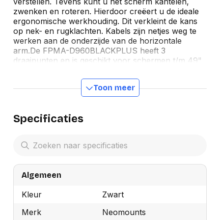
verstellen. Tevens kunt u het scherm kantelen,
zwenken en roteren. Hierdoor creëert u de ideale
ergonomische werkhouding. Dit verkleint de kans
op nek- en rugklachten. Kabels zijn netjes weg te
werken aan de onderzijde van de horizontale
arm.De FPMA-D960BLACKPLUS heeft 3
draaipunten en is geschikt voor schermen t/m 49"
(124 cm). Het draagvermogen van de arm is 20 kg.
Deze monitorarm is hierdoor uitermate geschikt
Toon meer
voor widescreens en curved screens. Voor
schermen met een VESA gatenpatroon van 75x75
mm of 100x100 mm. Heeft u een afwijkend (groter)
Specificaties
gatenpatroon, dan kunt u dit oplossen met een van
onze VESA verloopplaten.
Algemeen
Kleur
Zwart
Merk
Neomounts