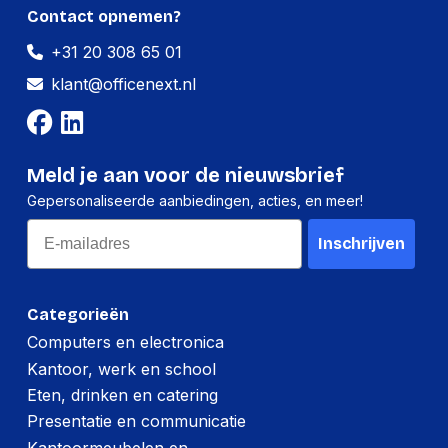
Contact opnemen?
kantel aanpassingen
Ja
+31 20 308 65 01
Verbeterd
Ja
kabelbeheer
klant@officenext.nl
Draaihoek
360 DEGREE
Logistieke gegevens
Meld je aan voor de nieuwsbrief
Gepersonaliseerde aanbiedingen, acties, en meer!
Land van herkomst
Taiwan
Email
Inschrijven
Code
geharmoniseerd
7326909890
systeem (HS)
Categorieën
Netto gewicht
12,600 g
Computers en electronica
kartonnen doos
Kantoor, werk en school
(Buitenste)
Eten, drinken en catering
hoofdverpakking
645 mm
hoogte
Presentatie en communicatie
Kantoormeubelen en