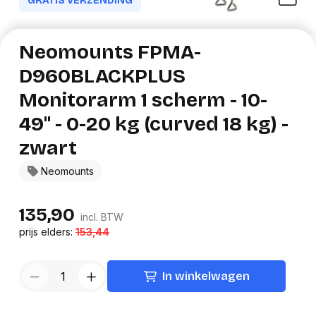
GRATIS VERZENDING
Neomounts FPMA-
D960BLACKPLUS
Monitorarm 1 scherm - 10-
49" - 0-20 kg (curved 18 kg) -
zwart
Neomounts
135,90
incl. BTW
prijs elders:
153,44
In winkelwagen