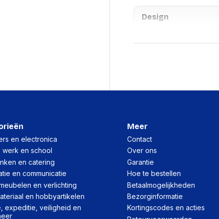
Design
Materiaal behuizing
Ergonomie
Draaibaar
Draaihoek
Breedteafstelling
orieën
Meer
Verstelbare diepte
rs en electronica
Contact
Type hoogteverstelling
, werk en school
Over ons
inken en catering
Garantie
Logistieke gegeve
atie en communicatie
Hoe te bestellen
meubelen en verlichting
Betaalmogelijkheden
Netto gewicht kartonne
teriaal en hobbyartikelen
Bezorginformatie
 expeditie, veiligheid en
Kortingscodes en acties
(Buitenste) hoofdverpa
heer