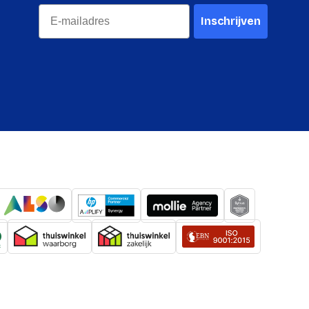
kking lengte
645 mm
Email
Inschrijven
kking breedte
690 mm
kking
44,000 g
Taiwan
systeem (HS)
9403208000
Vloer
e
17 in
iteit
5 kg
en (per
5 kg