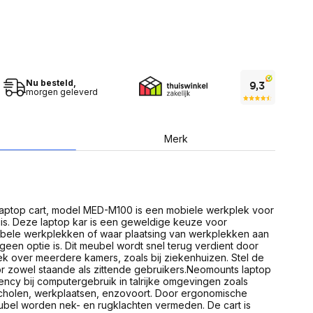
USB Sticks
 computer
Geheugenkaarten
ires
SSD behuizing
Computeraccessoires
Kaartlezers
Alles in Datadragers
ter
Nu besteld,
nenten
morgen geleverd
Data-opberging
enmodules
Voor CD/DVD
or
Alles in Data-opberging
arten
Merk
bord
Multimedia
r behuizing
Bluetooth Speakers
aarten
Mediaspelers
en
ptop cart, model MED-M100 is een mobiele werkplek voor
DJ Gear
is. Deze laptop kar is een geweldige keuze voor
ekaarten
Fototoestellen
ibele werkplekken of waar plaatsing van werkplekken aan
schijfstations
Fotoprinter
een optie is. Dit meubel wordt snel terug verdient door
 Computer componenten
Fotocamera accessoires
k over meerdere kamers, zoals bij ziekenhuizen. Stel de
r zowel staande als zittende gebruikers.Neomounts laptop
Alles in Multimedia
ency bij computergebruik in talrijke omgevingen zoals
tassen,
scholen, werkplaatsen, enzovoort. Door ergonomische
sen en koffers
ubel worden nek- en rugklachten vermeden. De cart is
Betaaloplossingen POS