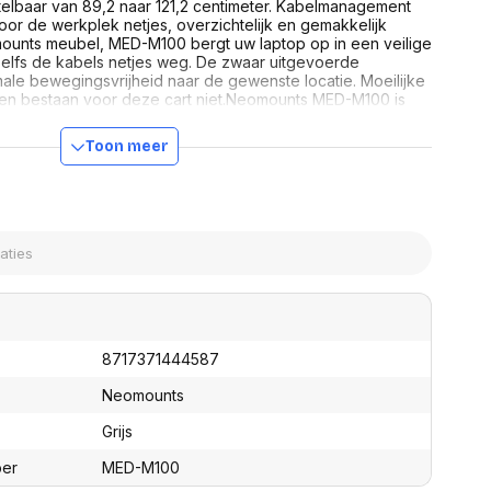
elbaar van 89,2 naar 121,2 centimeter. Kabelmanagement
assen
(Point of Sale)
or de werkplek netjes, overzichtelijk en gemakkelijk
en
Mobiele pinautomaten
ounts meubel, MED-M100 bergt uw laptop op in een veilige
Laptoptassen, rugtassen
 zelfs de kabels netjes weg. De zwaar uitgevoerde
Alles in Betaaloplossingen POS
s
le bewegingsvrijheid naar de gewenste locatie. Moeilijke
(Point of Sale)
n bestaan voor deze cart niet.Neomounts MED-M100 is
 22". Alle denkbare muizen en toetsenborden kunnen op de
satie en comfort
en muis lade geplaatst worden. Het totale draagvermogen
Toon meer
Alle montagemateriaal wordt meegeleverd met het product.
en en polssteunen
tenhouders
ermfilters
rm- en
teunen
bordlades
ions
Organisatie en comfort
8717371444587
Neomounts
Grijs
ber
MED-M100