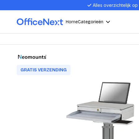
Alles overzichtelijk op
Home
Categorieën
Compu
Computers en electronica
Laptop
Kantoor, werk en school
GRATIS VERZENDING
Laptops
Desktop
Alles in 
Eten, drinken en catering
Barebon
Alles in L
Presentatie en communicatie
Monitor
Computer
Curved M
Kantoormeubelen en verlichting
Display p