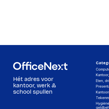
Categ
Compute
Kantoor
Hét adres voor
Eten, dr
kantoor, werk &
Present
school spullen
Kantoor
Tekenma
Hygiëne,
geldbe