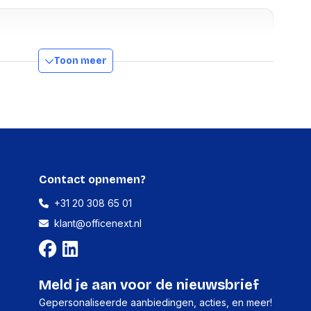
Staal
Toon meer
Ja
360 DEGREE
600 mm
Contact opnemen?
Ja
+31 20 308 65 01
Gastrekveer
klant@officenext.nl
ns
n doos
40,500 g
Meld je aan voor de nieuwsbrief
kking hoogte
480 mm
Gepersonaliseerde aanbiedingen, acties, en meer!