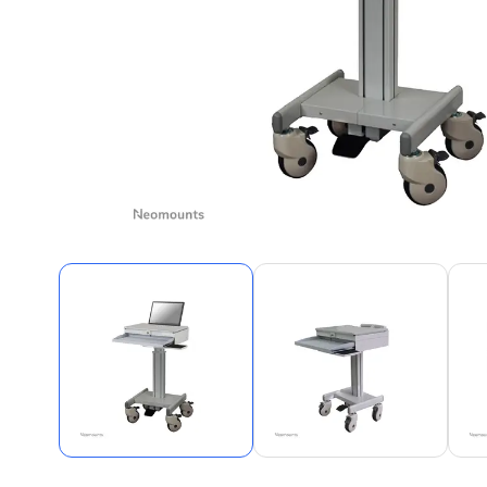
Alles in M
Tekenmateriaal en
hobbyartikelen
Tablets
Tablets
Hygiëne, expeditie, veiligheid en
Handtek
geldbeheer
Tabletto
Tabletbe
Tablet s
Pencil
Pencil ac
Alles in T
Telefon
accesso
Smartpho
Smartwat
accessor
A/V conf
Apple ka
Telecom 