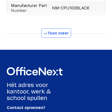
Manufacturer Part
NM-CPU100BLACK
Number
Gewicht en omvang
Toon meer
Gewicht verpakking
2,600 g
Netto gewicht pakket
2,600 g
Kenmerken
Bureau-gemonteerde
Soort
CPU-houder
Materiaal
Staal
Hét adres voor
kantoor, werk &
Aanbevolen
Tower
chassistype
school spullen
Land van herkomst
China
Contact opnemen?