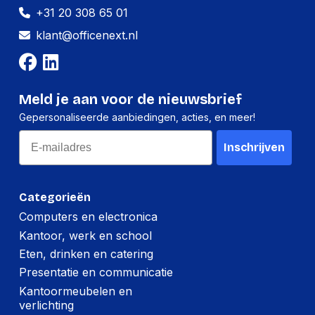
Draaibaar
Ja
+31 20 308 65 01
Draaihoek
360 DEGREE
klant@officenext.nl
Maximale
10 kg
gewichtscapaciteit
Meld je aan voor de nieuwsbrief
Logistieke gegevens
Gepersonaliseerde aanbiedingen, acties, en meer!
Email
Buitenverpakking
6
Inschrijven
(pak)
Code
geharmoniseerd
7326909890
Categorieën
systeem (HS)
Computers en electronica
Hoogte (cm)
39 cm
Kantoor, werk en school
Eten, drinken en catering
Lengte (cm)
38 cm
Presentatie en communicatie
Breedte (cm)
56 cm
Kantoormeubelen en
verlichting
Nettogewicht
15.5 kg