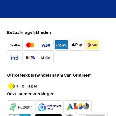
(Buitenste)
hoofdverpakking
19,500 g
brutogewicht
Technische details
Betaalmogelijkheden
Diepte verpakking
180 mm
Hoogte verpakking
370 mm
Breedte verpakking
180 mm
OfficeNext is handelsnaam van Originem
Onze samenwerkingen