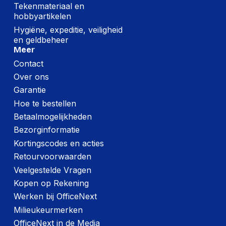
omdoos
Tekenmateriaal en
hobbyartikelen
Netto gewicht
15,500 g
Hygiëne, expeditie, veiligheid
kartonnen doos
en geldbeheer
Meer
Brutogewicht
19.5 kg
buitenverpakking
Contact
Over ons
(Buitenste)
hoofdverpakking
390 mm
Garantie
hoogte
Hoe te bestellen
Betaalmogelijkheden
(Buitenste)
hoofdverpakking
380 mm
Bezorginformatie
lengte
Kortingscodes en acties
(Buitenste)
Retourvoorwaarden
hoofdverpakking
560 mm
Veelgestelde Vragen
breedte
Kopen op Rekening
Aantal per
Werken bij OfficeNext
(buitenste)
6 Pc
Milieukeurmerken
hoofdverpakking
OfficeNext in de Media