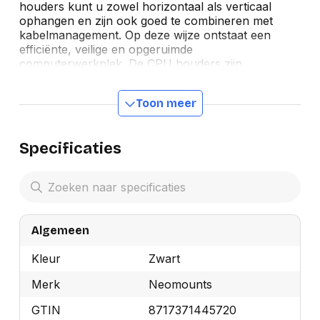
houders kunt u zowel horizontaal als verticaal
ophangen en zijn ook goed te combineren met
kabelmanagement. Op deze wijze ontstaat een
efficiënte, veilige en opgeruimde
computerwerkplek. De CPU houders zijn
eenvoudig in breedte en diepte te verstellen.
Hierdoor passen desktop en tower PC's eenvoudig
Toon meer
in de steun. In de specificaties treft u de maximale
en minimale breedte en diepte van de steun aan.
Specificaties
Algemeen
Kleur
Zwart
Merk
Neomounts
GTIN
8717371445720