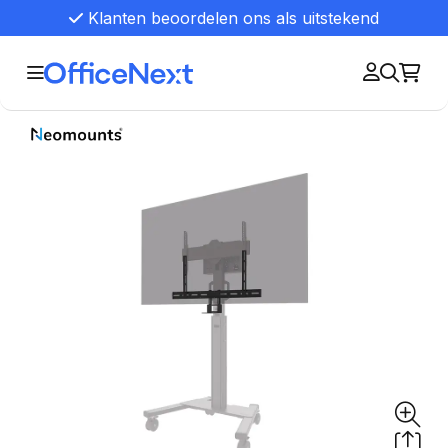
Klanten beoordelen ons als uitstekend