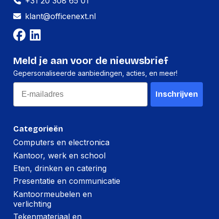
+31 20 308 65 01
Paneelmontage-
x 300, 600 x 400,
interface
klant@officenext.nl
600 x 500, 600 x
600, 800 x 200, 800
x 400, 800 x 450,
800 x 500, 800 x
600, 800 x 800
Meld je aan voor de nieuwsbrief
Gepersonaliseerde aanbiedingen, acties, en meer!
Logistieke gegevens
Email
Inschrijven
Netto gewicht
13,500 g
kartonnen doos
Categorieën
(Buitenste)
hoofdverpakking
195 mm
Computers en electronica
hoogte
Kantoor, werk en school
(Buitenste)
Eten, drinken en catering
hoofdverpakking
978 mm
Presentatie en communicatie
lengte
Kantoormeubelen en
verlichting
(Buitenste)
hoofdverpakking
276 mm
Tekenmateriaal en