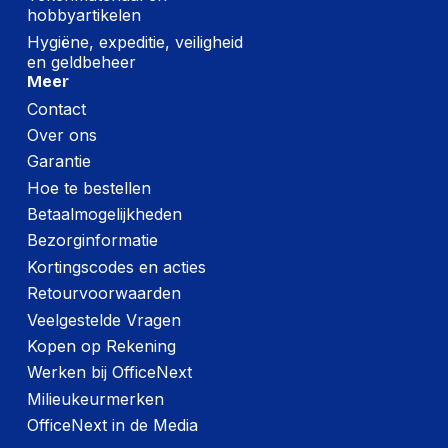
breedte
hobbyartikelen
Hygiëne, expeditie, veiligheid
(Buitenste)
en geldbeheer
hoofdverpakking
17,500 g
Meer
brutogewicht
Contact
Code
Over ons
geharmoniseerd
7326909890
Garantie
systeem (HS)
Hoe te bestellen
Betaalmogelijkheden
Technische details
Bezorginformatie
Garantieperiode
5 year
Kortingscodes en acties
Retourvoorwaarden
Land van herkomst
China
Veelgestelde Vragen
Kopen op Rekening
Verpakking
Werken bij OfficeNext
Diepte verpakking
958 mm
Milieukeurmerken
OfficeNext in de Media
Hoogte verpakking
86 mm