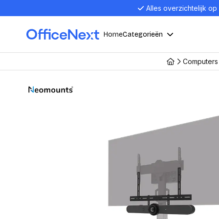
Alles overzichtelijk op
Home
Categorieën
Computers 
Compu
Computers en electronica
Laptop
Kantoor, werk en school
Laptops
Desktop
Alles in 
Eten, drinken en catering
Barebon
Alles in L
Presentatie en communicatie
Monitor
Computer
Curved M
Kantoormeubelen en verlichting
Display p