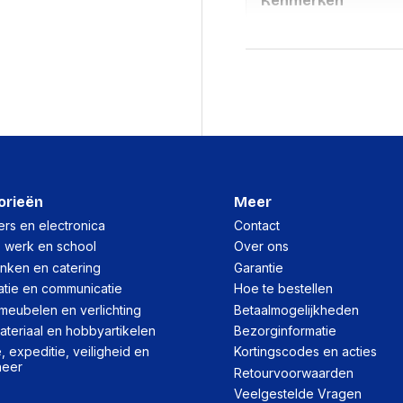
Kenmerken
Type product
Maximale schermgroott
Minimale schermgrootte
Maximale gewichtscapac
Materiaal behuizing
orieën
Meer
Paneelmontage-interfa
rs en electronica
Contact
, werk en school
Over ons
inken en catering
Garantie
atie en communicatie
Hoe te bestellen
Logistieke gegeve
meubelen en verlichting
Betaalmogelijkheden
teriaal en hobbyartikelen
Bezorginformatie
Netto gewicht kartonne
 expeditie, veiligheid en
Kortingscodes en acties
heer
Retourvoorwaarden
(Buitenste) hoofdverpa
Veelgestelde Vragen