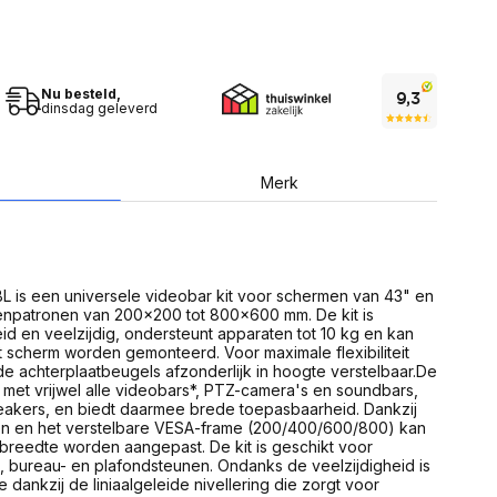
USB Sticks
 computer
Geheugenkaarten
ires
SSD behuizing
Computeraccessoires
Kaartlezers
Nu besteld,
Alles in Datadragers
dinsdag geleverd
ter
nenten
Data-opberging
enmodules
Voor CD/DVD
Merk
or
Alles in Data-opberging
arten
bord
Multimedia
r behuizing
Bluetooth Speakers
is een universele videobar kit voor schermen van 43" en
aarten
enpatronen van 200x200 tot 800x600 mm. De kit is
Mediaspelers
en
 en veelzijdig, ondersteunt apparaten tot 10 kg en kan
DJ Gear
scherm worden gemonteerd. Voor maximale flexibiliteit
ekaarten
Fototoestellen
de achterplaatbeugels afzonderlijk in hoogte verstelbaar.De
schijfstations
Fotoprinter
met vrijwel alle videobars*, PTZ-camera's en soundbars,
 Computer componenten
Fotocamera accessoires
speakers, en biedt daarmee brede toepasbaarheid. Dankzij
n en het verstelbare VESA-frame (200/400/600/800) kan
Alles in Multimedia
 breedte worden aangepast. De kit is geschikt voor
tassen,
r-, bureau- en plafondsteunen. Ondanks de veelzijdigheid is
sen en koffers
 dankzij de liniaalgeleide nivellering die zorgt voor
Betaaloplossingen POS