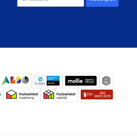
kking lengte
978 mm
kking breedte
276 mm
kking
21,200 g
systeem (HS)
7326909890
5 year
China
Doos
958 mm
86 mm
276 mm