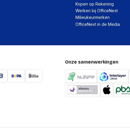
(Buitenste) hoofdverpa
Kopen op Rekening
(Buitenste) hoofdverpa
Werken bij OfficeNext
Milieukeurmerken
(Buitenste) hoofdverpa
OfficeNext in de Media
brutogewicht
Code geharmoniseerd 
Technische details
Garantieperiode
Onze samenwerkingen
Land van herkomst
Verpakking
Type verpakking
Diepte verpakking
Hoogte verpakking
Breedte verpakking