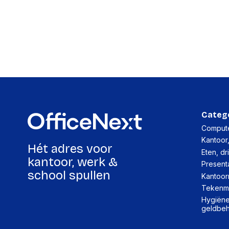
Categ
Compute
Kantoor
Hét adres voor
Eten, dr
kantoor, werk &
Present
school spullen
Kantoor
Tekenma
Hygiëne,
geldbe