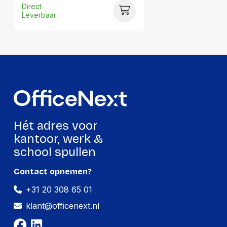
Hoeveelheid:
1 stuk
Direct
Leverbaar
Breedte:
75 millimeter
Hoogte:
20 millimeter
Lengte:
150 millimeter
Gewicht:
74 gram
Per doos
Hét adres voor
Hoeveelheid:
100 stuks
kantoor, werk &
Breedte:
275 millimeter
school spullen
Hoogte:
170 millimeter
Contact opnemen?
Lengte:
450 millimeter
+31 20 308 65 01
Gewicht:
7800 gram
klant@officenext.nl