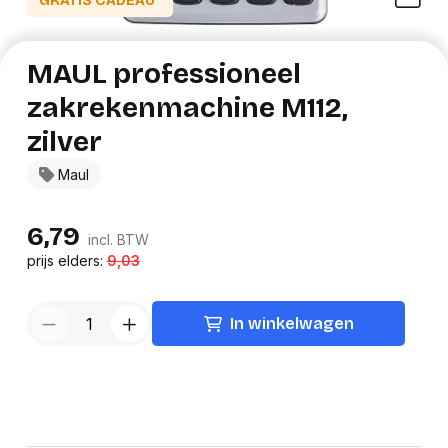
GRATIS CADEAU*
MAUL professioneel
zakrekenmachine M112,
zilver
Maul
6,79
incl. BTW
prijs elders:
9,03
In winkelwagen