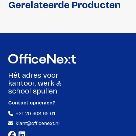
Gerelateerde Producten
Gewicht:
102 gram
Per doos
Hoeveelheid:
12 stuks
Breedte:
127 millimeter
Hoogte:
93 millimeter
Lengte:
172 millimeter
Hét adres voor
Gewicht:
1226 gram
kantoor, werk &
school spullen
Contact opnemen?
+31 20 308 65 01
klant@officenext.nl