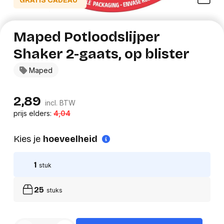
GRATIS CADEAU*
Maped Potloodslijper
Shaker 2-gaats, op blister
Maped
2,89
incl. BTW
prijs elders:
4,04
Kies je
hoeveelheid
1
stuk
25
stuks