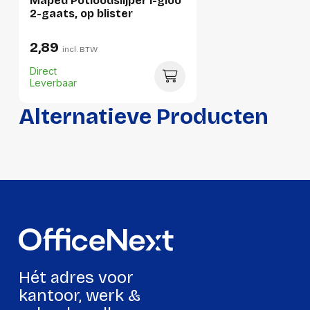
Maped Potloodslijper i-gloo
Hoogte:
170 millimeter
2-gaats, op blister
Lengte:
387 millimeter
2,89
incl. BTW
Gewicht:
847 gram
Direct
Leverbaar
Per pallet
Alternatieve Producten
Hoeveelheid:
3000 stuks
Breedte:
-
Hoogte:
-
Lengte:
-
Gewicht:
-
Hét adres voor
kantoor, werk &