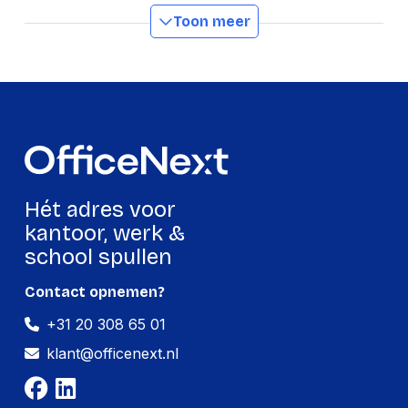
Toon meer
Manufacturer Part
I049220
Number
Met opvangbakje
Ja
GTIN
3154140492205
Productformaat
Lengte
127 mm
Hét adres voor
Breedte
96 mm
kantoor, werk &
school spullen
Hoogte
25 mm
Gewicht
59 g
Contact opnemen?
+31 20 308 65 01
Verpakking
klant@officenext.nl
Per stuk