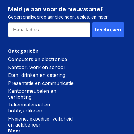
Meld je aan voor de nieuwsbrief
Hoeveelheid:
1 stuk
Gepersonaliseerde aanbiedingen, acties, en meer!
Breedte:
96 millimeter
Email
Inschrijven
Hoogte:
25 millimeter
Lengte:
127 millimeter
Categorieën
Gewicht:
59 gram
Computers en electronica
Kantoor, werk en school
Per doos
Eten, drinken en catering
Hoeveelheid:
24 stuks
Presentatie en communicatie
Kantoormeubelen en
Breedte:
274 millimeter
verlichting
Hoogte:
70 millimeter
Tekenmateriaal en
hobbyartikelen
Lengte:
342 millimeter
Hygiëne, expeditie, veiligheid
Gewicht:
1555 gram
en geldbeheer
Meer