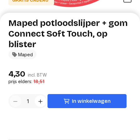
GRATIS CADEAU*
Maped potloodslijper + gom
Connect Soft Touch, op
blister
Maped
4,30
incl. BTW
prijs elders:
18,51
In winkelwagen