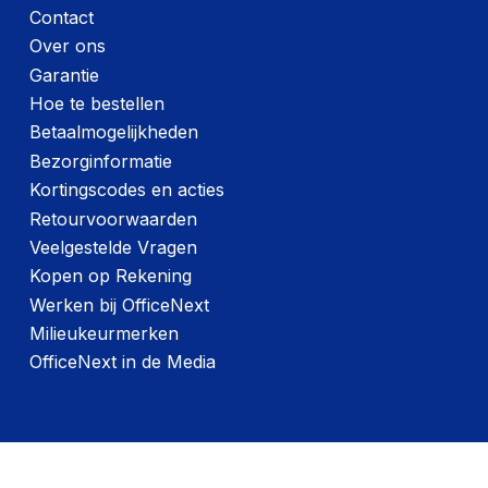
Contact
Per pallet
Over ons
Hoeveelheid:
2160 stuks
Garantie
Hoe te bestellen
Breedte:
-
Betaalmogelijkheden
Hoogte:
-
Bezorginformatie
Lengte:
-
Kortingscodes en acties
Retourvoorwaarden
Gewicht:
-
Veelgestelde Vragen
Kopen op Rekening
Werken bij OfficeNext
Milieukeurmerken
OfficeNext in de Media