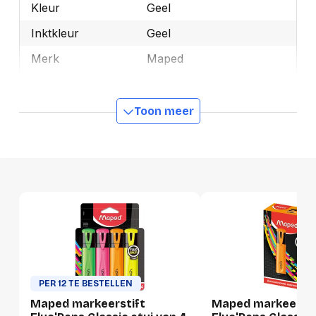
Kleur
Geel
Inktkleur
Geel
Merk
Maped
OEMCode
M742534
Manufacturer Part
Toon meer
M742534
Number
GTIN
3154147425343
Productformaat
Lengte
110 mm
Breedte
30 mm
Hoogte
20 mm
PER 12 TE BESTELLEN
Gewicht
20 g
Maped markeerstift
Maped markeersti