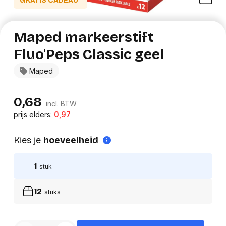
GRATIS CADEAU*
Maped markeerstift
Fluo'Peps Classic geel
Maped
0,68
incl. BTW
prijs elders:
0,97
Kies je
hoeveelheid
1
stuk
12
stuks