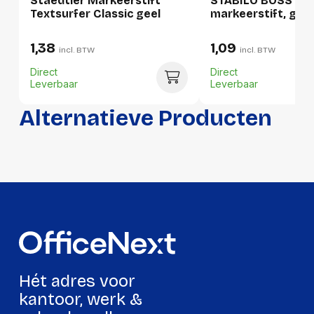
Staedtler Markeerstift
STABILO BOSS OR
Textsurfer Classic geel
markeerstift, geel
Lengte:
167 millimeter
Gewicht:
245 gram
1,38
1,09
incl. BTW
incl. BTW
Direct
Direct
Leverbaar
Leverbaar
Alternatieve Producten
Hét adres voor
kantoor, werk &