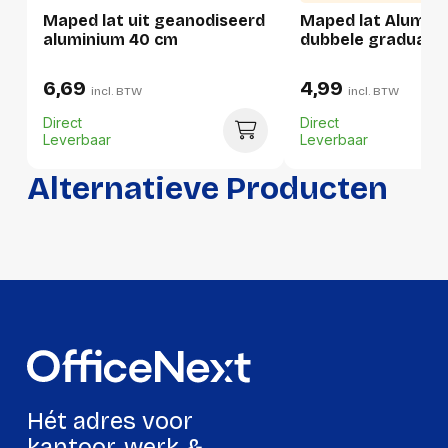
Maped lat uit geanodiseerd
Maped lat Alumini
Per pallet
aluminium 40 cm
dubbele graduatie
Hoeveelheid:
3600 stuks
6,69
4,99
incl. BTW
incl. BTW
Breedte:
-
Direct
Direct
Leverbaar
Leverbaar
Hoogte:
-
Lengte:
-
Alternatieve Producten
Gewicht:
-
Hét adres voor
kantoor, werk &