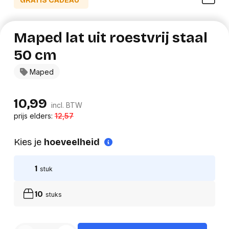
GRATIS CADEAU*
Maped lat uit roestvrij staal
50 cm
Maped
10,99
incl. BTW
prijs elders:
12,57
Kies je
hoeveelheid
1
stuk
10
stuks