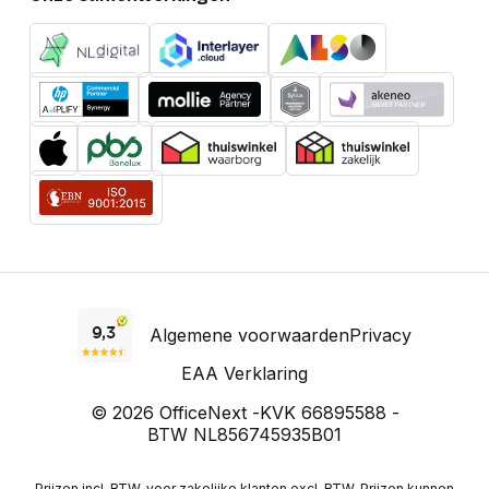
Algemene voorwaarden
Privacy
EAA Verklaring
© 2026 OfficeNext -
KVK 66895588 -
BTW NL856745935B01
Prijzen incl. BTW, voor zakelijke klanten excl. BTW. Prijzen kunnen