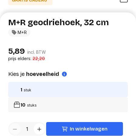
GRATIS CADEAU*
M+R geodriehoek, 32 cm
M+R
5,89
incl. BTW
prijs elders:
22,20
Kies je
hoeveelheid
1
stuk
10
stuks
In winkelwagen