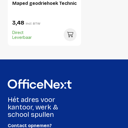
Maped geodriehoek Technic
Breedte:
170 millimeter
Hoogte:
3 millimeter
3,48
incl. BTW
Lengte:
340 millimeter
Direct
Gewicht:
90 gram
Leverbaar
Per doos
Hoeveelheid:
10 stuks
Breedte:
180 millimeter
Hoogte:
35 millimeter
Lengte:
420 millimeter
Hét adres voor
Gewicht:
1040 gram
kantoor, werk &
school spullen
Contact opnemen?