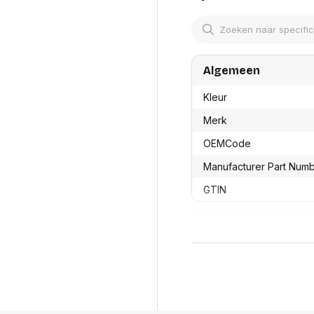
res
Laptopt
Beamer accesoires
elefonie en
Rugtass
es
Alles in Beamers en accesoires
Alles in 
en koffer
s, oortjes en
Netwerk en internet
Algemeen
ires
Mesh wifi systemen
Organi
 headsets
Kleur
Bedrade routers
Muismatt
oons
Draadloze routers
Documen
Merk
Netwerk extenders
Beeldsch
ens
Netwerk switches
OEMCode
Voet-, a
ccessoires
Netwerkkaarten
ruggens
Manufacturer Part Num
eadsets, oortjes en
Netwerk transceiver modules
Toetsen
es
Werkstat
Alles in Netwerk en internet
GTIN
Alles in 
Productformaat
Lengte
Breedte
Hoogte