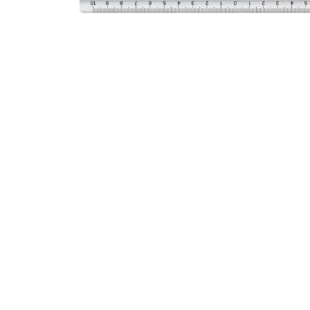
Alles in M
Tekenmateriaal en
hobbyartikelen
Tablets
Tablets
Hygiëne, expeditie, veiligheid en
Handtek
geldbeheer
Tabletto
Tabletbe
Tablet s
Pencil
Pencil ac
Alles in T
Telefon
accesso
Smartpho
Smartwat
accessor
A/V conf
Apple ka
Telecom 