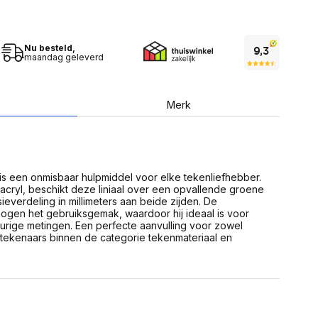
USB Sticks
 computer
Geheugenkaarten
ires
SSD behuizing
Computeraccessoires
Kaartlezers
Nu besteld,
maandag geleverd
Alles in Datadragers
ter
nenten
Data-opberging
Merk
enmodules
Voor CD/DVD
or
Alles in Data-opberging
arten
bord
Multimedia
 is een onmisbaar hulpmiddel voor elke tekenliefhebber.
r behuizing
Bluetooth Speakers
 acryl, beschikt deze liniaal over een opvallende groene
aarten
everdeling in millimeters aan beide zijden. De
Mediaspelers
en
gen het gebruiksgemak, waardoor hij ideaal is voor
DJ Gear
rige metingen. Een perfecte aanvulling voor zowel
ekaarten
Fototoestellen
 tekenaars binnen de categorie tekenmateriaal en
schijfstations
Fotoprinter
 Computer componenten
Fotocamera accessoires
Alles in Multimedia
tassen,
sen en koffers
Betaaloplossingen POS