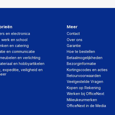
orieën
Meer
rs en electronica
Contact
, werk en school
Over ons
inken en catering
Garantie
atie en communicatie
Hoe te bestellen
meubelen en verlichting
Betaalmogelijkheden
teriaal en hobbyartikelen
Bezorginformatie
 expeditie, veiligheid en
Kortingscodes en acties
heer
Retourvoorwaarden
Veelgestelde Vragen
Kopen op Rekening
Werken bij OfficeNext
Milieukeurmerken
OfficeNext in de Media