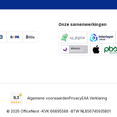
Onze samenwerkingen
Algemene voorwaarden
Privacy
EAA Verklaring
© 2026 OfficeNext -
KVK 66895588 -
BTW NL856745935B01