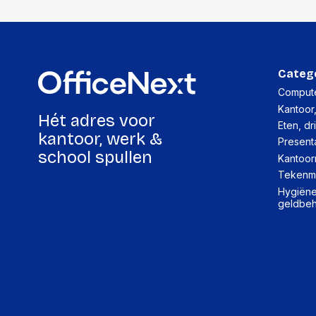
Categ
Compute
Kantoor
Hét adres voor
Eten, dr
kantoor, werk &
Present
school spullen
Kantoor
Tekenma
Hygiëne,
geldbe