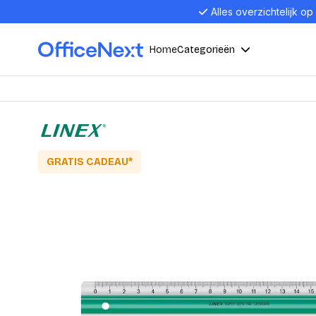
Alles overzichtelijk op
Home
Categorieën
Compu
Computers en electronica
Laptop
Kantoor, werk en school
GRATIS CADEAU*
Laptops
Desktop
Alles in 
Eten, drinken en catering
Barebon
Alles in L
Presentatie en communicatie
Monitor
Computer
Curved M
Kantoormeubelen en verlichting
Display p