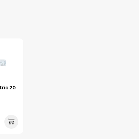
Hoogte:
Lengte:
Gewicht:
Per pallet
Hoeveelheid:
Breedte:
Hoogte:
Lengte:
ric 20
Gewicht: