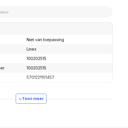
assen
(Point of Sale)
en
Mobiele pinautomaten
Laptoptassen, rugtassen
Alles in Betaaloplossingen POS
s
(Point of Sale)
satie en comfort
Niet van toepassing
en en polssteunen
tenhouders
Linex
ermfilters
100202515
rm- en
teunen
ber
100202515
bordlades
ions
5701221101457
Organisatie en comfort
Toon meer
260 mm
44 mm
5 mm