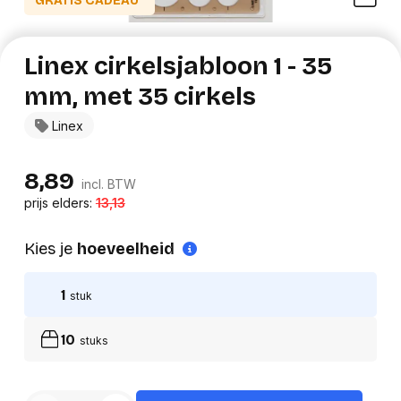
GRATIS CADEAU*
Linex cirkelsjabloon 1 - 35
mm, met 35 cirkels
Linex
8,89
incl. BTW
prijs elders:
13,13
Kies je
hoeveelheid
1
stuk
10
stuks