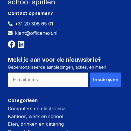
school spullen
Per pallet
Contact opnemen?
Hoeveelheid:
7000 stuks
+31 20 308 65 01
Breedte:
-
klant@officenext.nl
Hoogte:
-
Lengte:
-
Meld je aan voor de nieuwsbrief
Gewicht:
-
Gepersonaliseerde aanbiedingen, acties, en meer!
Email
Inschrijven
Categorieën
Computers en electronica
Kantoor, werk en school
Eten, drinken en catering