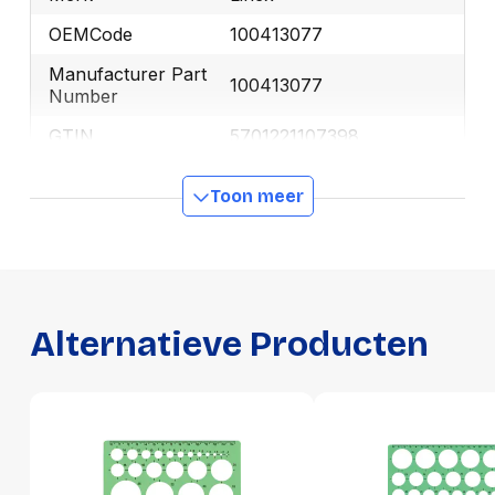
OEMCode
100413077
Manufacturer Part
100413077
Number
GTIN
5701221107398
Toon meer
Productformaat
Lengte
287 mm
Breedte
133 mm
Hoogte
2 mm
Alternatieve Producten
Gewicht
32 g
Verpakking
Per stuk