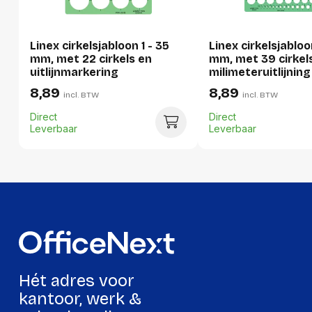
Hoeveelheid:
1 stuk
Linex cirkelsjabloon 1 - 35
Linex cirkelsjabloo
Breedte:
133 millimeter
mm, met 22 cirkels en
mm, met 39 cirkel
uitlijnmarkering
milimeteruitlijning
Hoogte:
2 millimeter
8,89
8,89
incl. BTW
incl. BTW
Lengte:
287 millimeter
Direct
Direct
Gewicht:
32 gram
Leverbaar
Leverbaar
Per doos
Hoeveelheid:
10 stuks
Breedte:
138 millimeter
Hoogte:
27 millimeter
Lengte:
305 millimeter
Hét adres voor
Gewicht:
359 gram
kantoor, werk &