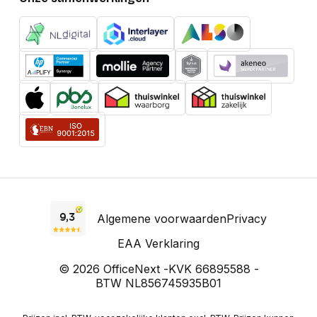
Algemene voorwaarden
Privacy
EAA Verklaring
© 2026 OfficeNext -
KVK 66895588 -
BTW NL856745935B01