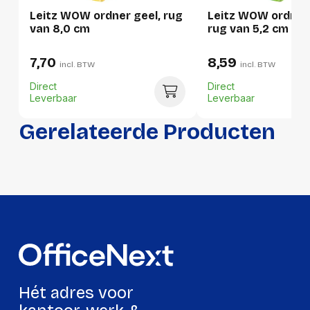
Leitz WOW ordner geel, rug
Leitz WOW ordner
van 8,0 cm
rug van 5,2 cm
Verpakking
7,70
8,59
incl. BTW
incl. BTW
Per stuk
Direct
Direct
Leverbaar
Leverbaar
Hoeveelheid:
1 stuk
Gerelateerde Producten
Breedte:
80 millimeter
Hoogte:
80 millimeter
Lengte:
320 millimeter
Gewicht:
454 gram
Per doos
Hoeveelheid:
10 stuks
Hét adres voor
Breedte:
184 millimeter