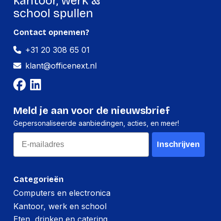
kantoor, werk &
Hoogte:
336 millimeter
school spullen
Lengte:
550 millimeter
Contact opnemen?
Gewicht:
4843 gram
+31 20 308 65 01
klant@officenext.nl
Meld je aan voor de nieuwsbrief
Gepersonaliseerde aanbiedingen, acties, en meer!
Email
Inschrijven
Categorieën
Computers en electronica
Kantoor, werk en school
Eten, drinken en catering