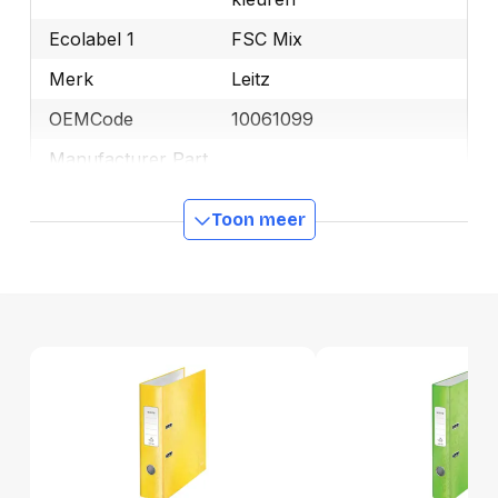
Ecolabel 1
FSC Mix
Merk
Leitz
OEMCode
10061099
Manufacturer Part
10061099
Number
Toon meer
Ecologisch
Ja
GTIN
4002432104086
Productformaat
Lengte
320 mm
Breedte
80 mm
Hoogte
80 mm
Gewicht
454 g