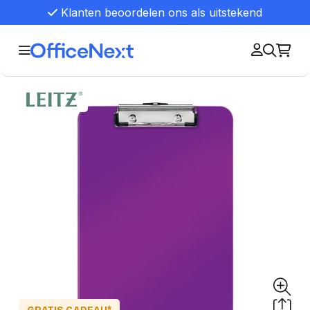
Klanten beoordelen ons als uitstekend