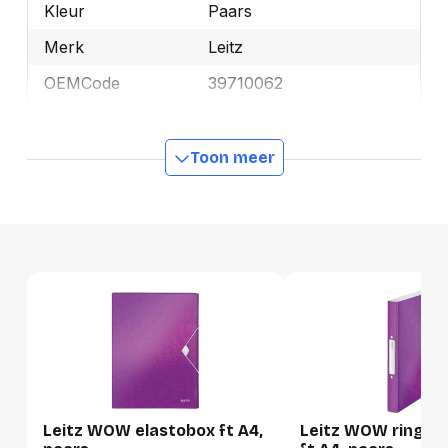
Kleur
Paars
Merk
Leitz
OEMCode
39710062
Manufacturer Part
39710062
Number
Toon meer
GTIN
4002432107315
Productformaat
Lengte
319 mm
Breedte
230 mm
Hoogte
19 mm
Gewicht
262 g
Leitz WOW elastobox ft A4,
Leitz WOW ringmap
Verpakking