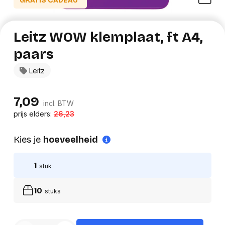
GRATIS CADEAU*
Leitz WOW klemplaat, ft A4,
paars
Leitz
7,09
incl. BTW
prijs elders:
26,23
Kies je
hoeveelheid
1
stuk
10
stuks