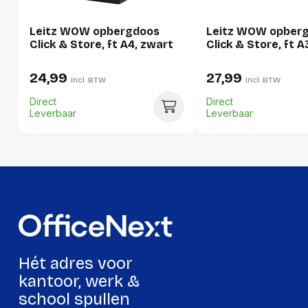
Hoeveelheid:
1 stuk
Leitz WOW opbergdoos
Leitz WOW opber
Breedte:
22 millimeter
Click & Store, ft A4, zwart
Click & Store, ft A
Hoogte:
339 millimeter
24,99
27,99
incl. BTW
incl. BTW
Lengte:
354 millimeter
Direct
Direct
Gewicht:
432 gram
Leverbaar
Leverbaar
Per doos
Hoeveelheid:
6 stuks
Breedte:
108 millimeter
Hoogte:
357 millimeter
Lengte:
368 millimeter
Hét adres voor
Gewicht:
2847 gram
kantoor, werk &
school spullen