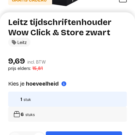
GRATIS CADEAU*
Leitz tijdschriftenhouder
Wow Click & Store zwart
Leitz
9,69
incl. BTW
prijs elders:
15,81
Kies je
hoeveelheid
1
stuk
6
stuks