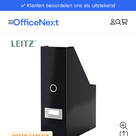
Klanten beoordelen ons als uitstekend