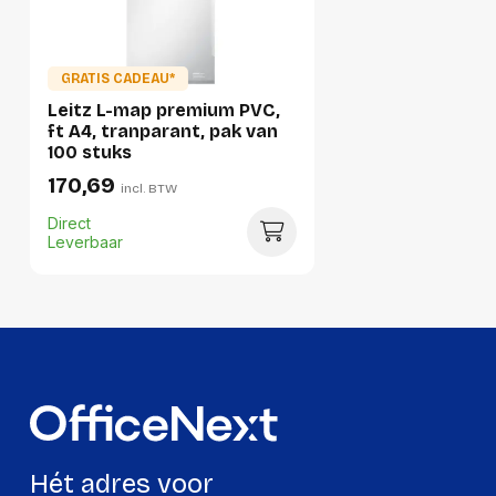
Verpakking
Per stuk
GRATIS CADEAU*
Leitz L-map premium PVC,
Hoeveelheid:
1 stuk
ft A4, tranparant, pak van
100 stuks
Breedte:
250 millimeter
170,69
incl. BTW
Hoogte:
57 millimeter
Direct
Lengte:
338 millimeter
Leverbaar
Gewicht:
1699 gram
Per doos
Hoeveelheid:
5 stuks
Breedte:
283 millimeter
Hoogte:
258 millimeter
Hét adres voor