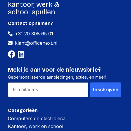
Lengte:
345 millimeter
kantoor, werk &
school spullen
Gewicht:
8748 gram
Contact opnemen?
Per pallet
+31 20 308 65 01
Hoeveelheid:
200 stuks
klant@officenext.nl
Breedte:
-
Hoogte:
-
Meld je aan voor de nieuwsbrief
Lengte:
-
Gepersonaliseerde aanbiedingen, acties, en meer!
Gewicht:
-
Email
Inschrijven
Categorieën
Computers en electronica
Kantoor, werk en school