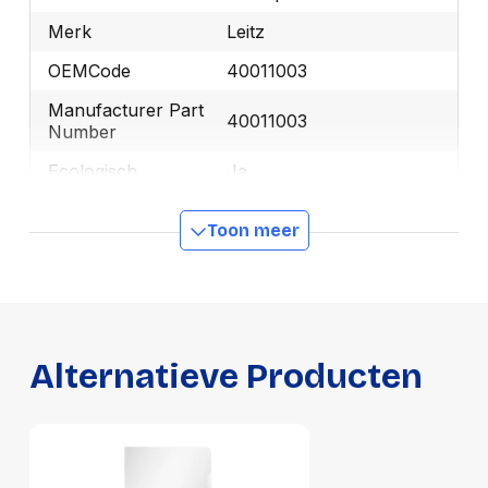
Merk
Leitz
OEMCode
40011003
Manufacturer Part
40011003
Number
Ecologisch
Ja
GTIN
4002432394876
Toon meer
Productformaat
Lengte
338 mm
Breedte
250 mm
Alternatieve Producten
Hoogte
57 mm
Gewicht
1699 g