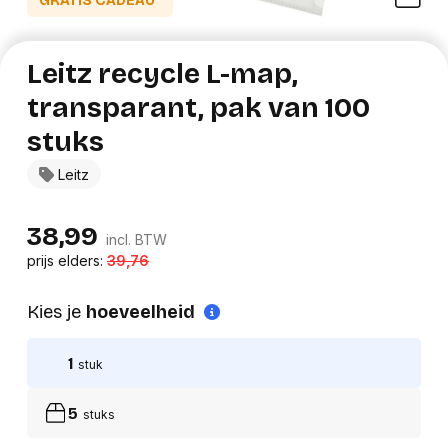
GRATIS CADEAU*
Leitz recycle L-map,
transparant, pak van 100
stuks
Leitz
38,99
incl. BTW
prijs elders:
39,76
Kies je
hoeveelheid
1
stuk
5
stuks