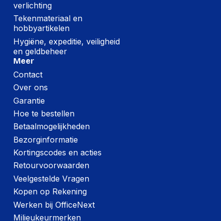
verlichting
Per pallet
Tekenmateriaal en
Hoeveelheid:
280 stuks
hobbyartikelen
Hygiëne, expeditie, veiligheid
Breedte:
-
en geldbeheer
Hoogte:
-
Meer
Contact
Lengte:
-
Over ons
Gewicht:
-
Garantie
Hoe te bestellen
Betaalmogelijkheden
Bezorginformatie
Kortingscodes en acties
Retourvoorwaarden
Veelgestelde Vragen
Kopen op Rekening
Werken bij OfficeNext
Milieukeurmerken