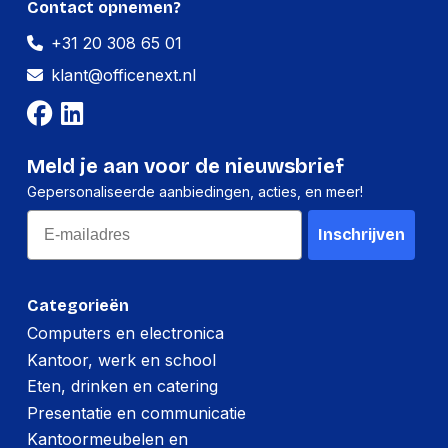
Contact opnemen?
Hoeveelheid:
1 stuk
+31 20 308 65 01
Breedte:
134 millimeter
klant@officenext.nl
Hoogte:
102 millimeter
Lengte:
223 millimeter
Gewicht:
1220 gram
Meld je aan voor de nieuwsbrief
Gepersonaliseerde aanbiedingen, acties, en meer!
Per doos
Email
Inschrijven
Hoeveelheid:
8 stuks
Breedte:
228 millimeter
Categorieën
Hoogte:
240 millimeter
Computers en electronica
Kantoor, werk en school
Lengte:
540 millimeter
Eten, drinken en catering
Gewicht:
10300 gram
Presentatie en communicatie
Kantoormeubelen en