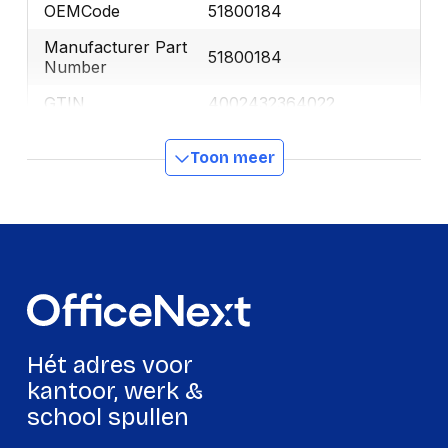
OEMCode
51800184
Manufacturer Part
51800184
Number
GTIN
4002432364022
Toon meer
Productformaat
Lengte
223 mm
Breedte
134 mm
Hoogte
102 mm
Gewicht
1220 g
Hét adres voor
Verpakking
kantoor, werk &
school spullen
Per stuk