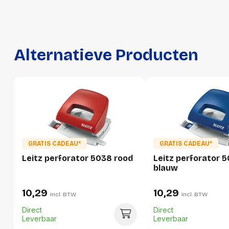
Per doos
Hoeveelheid:
30 stuks
Breedte:
327 millimeter
Alternatieve Producten
Hoogte:
269 millimeter
Lengte:
307 millimeter
Gewicht:
7250 gram
GRATIS CADEAU*
GRATIS CADEAU*
Leitz perforator 5038 rood
Leitz perforator 
blauw
10,29
10,29
incl. BTW
incl. BTW
Direct
Direct
Leverbaar
Leverbaar