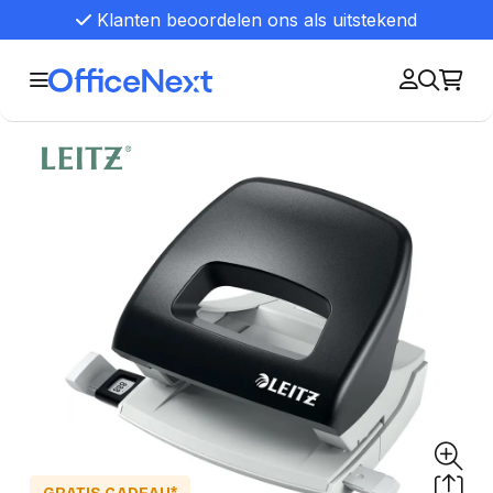
Klanten beoordelen ons als uitstekend