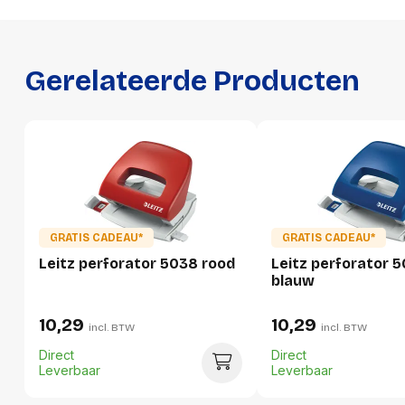
Breedte
65 mm
Hoogte
87 mm
Gerelateerde Producten
Gewicht
265 g
Verpakking
Per stuk
Hoeveelheid:
1 stuk
GRATIS CADEAU*
GRATIS CADEAU*
Leitz perforator 5038 rood
Leitz perforator 
Breedte:
65 millimeter
blauw
Hoogte:
87 millimeter
10,29
10,29
incl. BTW
incl. BTW
Lengte:
140 millimeter
Direct
Direct
Gewicht:
265 gram
Leverbaar
Leverbaar