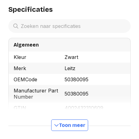
Specificaties
Algemeen
Kleur
Zwart
Merk
Leitz
OEMCode
50380095
Manufacturer Part
50380095
Number
GTIN
4002432310609
Toon meer
Productformaat
Lengte
140 mm