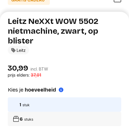
GRATIS CADEAU*
Leitz NeXXt WOW 5502
nietmachine, zwart, op
blister
Leitz
30,99
incl. BTW
prijs elders:
37,01
Kies je
hoeveelheid
1
stuk
6
stuks