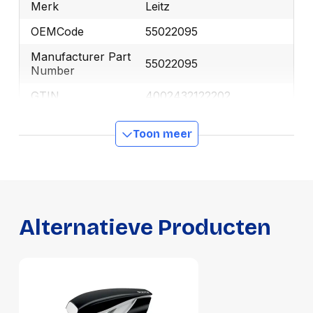
Merk
Leitz
OEMCode
55022095
Manufacturer Part
55022095
Number
GTIN
4002432122202
Toon meer
Productformaat
Lengte
110 mm
Breedte
45 mm
Hoogte
200 mm
Alternatieve Producten
Gewicht
320 g
Verpakking