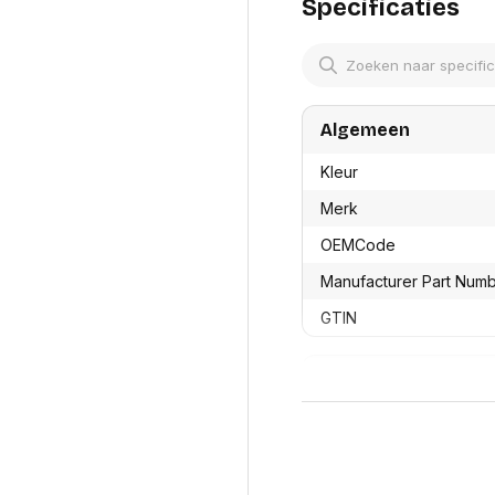
res
Specificaties
Laptopt
Beamer accesoires
elefonie en
Rugtass
es
Alles in Beamers en accesoires
Alles in 
en koffer
s, oortjes en
Netwerk en internet
ires
Algemeen
Mesh wifi systemen
Organi
 headsets
Bedrade routers
Muismatt
Kleur
oons
Draadloze routers
Documen
Netwerk extenders
Beeldsch
Merk
ens
Netwerk switches
Voet-, a
ccessoires
OEMCode
Netwerkkaarten
ruggens
eadsets, oortjes en
Netwerk transceiver modules
Toetsen
Manufacturer Part Num
es
Werkstat
Alles in Netwerk en internet
GTIN
Alles in 
Productformaat
Lengte
Breedte
Hoogte