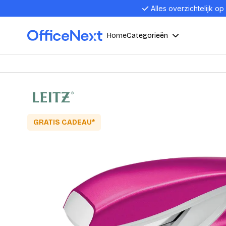
Alles overzichtelijk op
Home
Categorieën
Compu
Computers en electronica
Laptop
Kantoor, werk en school
Laptops
GRATIS CADEAU*
Desktop
Alles in 
Eten, drinken en catering
Barebon
Alles in L
Presentatie en communicatie
Monitor
Computer
Curved M
Kantoormeubelen en verlichting
Display p