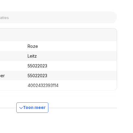
assen
(Point of Sale)
en
Mobiele pinautomaten
Laptoptassen, rugtassen
Alles in Betaaloplossingen POS
s
(Point of Sale)
satie en comfort
en en polssteunen
Roze
tenhouders
ermfilters
Leitz
rm- en
55022023
teunen
bordlades
ber
55022023
ions
4002432393114
Organisatie en comfort
Toon meer
228 mm
136 mm
44 mm