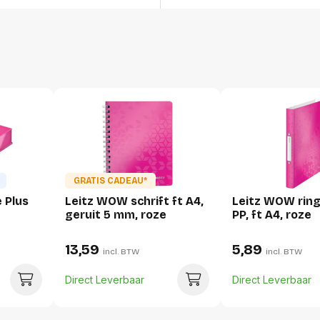
Gewicht
Verpakking
Per stuk
Hoeveelheid:
Breedte:
Hoogte:
GRATIS CADEAU*
e Plus
Leitz WOW schrift ft A4,
Leitz WOW ring
Lengte:
geruit 5 mm, roze
PP, ft A4, roze
Gewicht:
13,59
5,89
incl. BTW
incl. BTW
Per doos
Direct Leverbaar
Direct Leverbaar
Hoeveelheid:
Breedte: