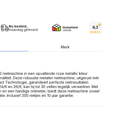
USB Sticks
 computer
Geheugenkaarten
ires
SSD behuizing
Computeraccessoires
Kaartlezers
Alles in Datadragers
Nu besteld,
ter
maandag geleverd
nenten
Data-opberging
enmodules
Voor CD/DVD
or
Merk
Alles in Data-opberging
arten
bord
Multimedia
r behuizing
Bluetooth Speakers
aarten
nietmachine in een opvallende roze metallic kleur
Mediaspelers
en
onaliteit. Deze robuuste metalen nietmachine, uitgerust met
DJ Gear
ct Technologie, garandeert perfecte nietresultaten.
ekaarten
Fototoestellen
24/6 en 26/6, kan hij tot 30 vellen tegelijk verwerken. Met
schijfstations
Fotoprinter
 en een handige ontnieter, biedt deze nietmachine zowel
 Computer componenten
Fotocamera accessoires
ie. Inclusief 200 nietjes en 10 jaar garantie.
Alles in Multimedia
tassen,
sen en koffers
Betaaloplossingen POS