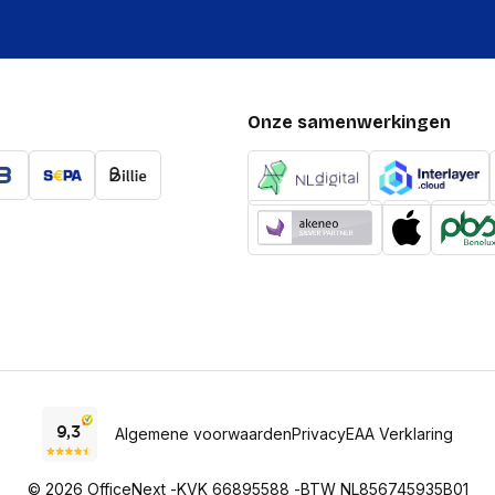
Onze samenwerkingen
Algemene voorwaarden
Privacy
EAA Verklaring
© 2026 OfficeNext -
KVK 66895588 -
BTW NL856745935B01