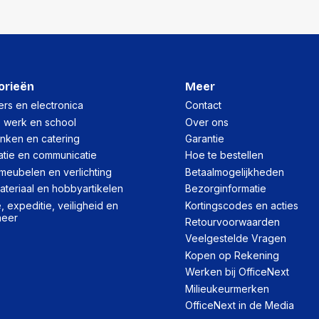
orieën
Meer
rs en electronica
Contact
, werk en school
Over ons
inken en catering
Garantie
atie en communicatie
Hoe te bestellen
meubelen en verlichting
Betaalmogelijkheden
teriaal en hobbyartikelen
Bezorginformatie
 expeditie, veiligheid en
Kortingscodes en acties
heer
Retourvoorwaarden
Veelgestelde Vragen
Kopen op Rekening
Werken bij OfficeNext
Milieukeurmerken
OfficeNext in de Media