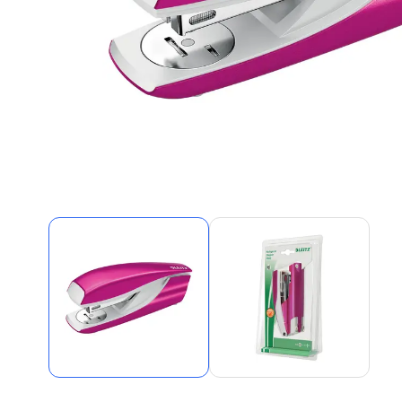
Alles in M
Tekenmateriaal en
hobbyartikelen
Tablets
Tablets
Hygiëne, expeditie, veiligheid en
Handtek
geldbeheer
Tabletto
Tabletbe
Tablet s
Pencil
Pencil ac
Alles in T
Telefon
accesso
Smartpho
Smartwat
accessor
A/V conf
Apple ka
Telecom 