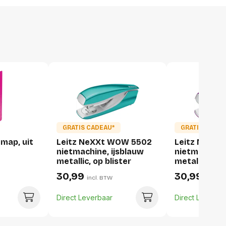
326 g
1 stuk
136 millimeter
44 millimeter
GRATIS CADEAU*
GRATIS CADEA
map, uit
Leitz NeXXt WOW 5502
Leitz NeXX
228 millimeter
nietmachine, ijsblauw
nietmachine
326 gram
metallic, op blister
metallic, op 
30,99
30,99
incl. BTW
incl. B
Direct Leverbaar
Direct Leverba
6 stuks
159 millimeter