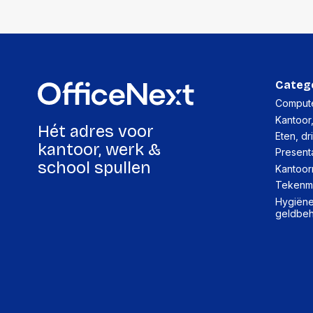
Categ
Compute
Kantoor
Hét adres voor
Eten, dr
kantoor, werk &
Present
school spullen
Kantoor
Tekenma
Hygiëne,
geldbe