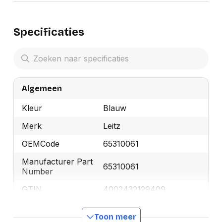
Specificaties
Algemeen
Kleur
Blauw
Merk
Leitz
OEMCode
65310061
Manufacturer Part
65310061
Number
GTIN
4002432129409
Toon meer
Productformaat