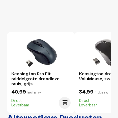
Per doos
Hoeveelheid:
10 stuks
Breedte:
-
Hoogte:
-
Lengte:
-
Gewicht:
-
Kensington Pro Fit
Kensington draad
middelgrote draadloze
ValuMouse, zwart
muis, grijs
40,99
34,99
incl. BTW
incl. BTW
Direct
Direct
Leverbaar
Leverbaar