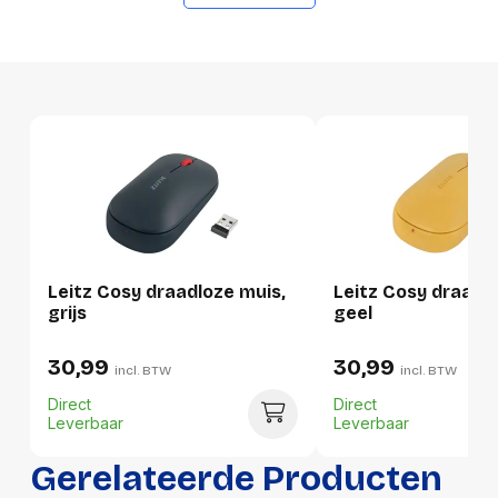
Lengte
205 mm
Breedte
110 mm
Hoogte
50 mm
Gewicht
174 g
Verpakking
Per stuk
Leitz Cosy draadloze muis,
Leitz Cosy draadl
grijs
geel
Hoeveelheid:
1 stuk
30,99
30,99
Breedte:
110 millimeter
incl. BTW
incl. BTW
Direct
Direct
Hoogte:
50 millimeter
Leverbaar
Leverbaar
Lengte:
205 millimeter
Gerelateerde Producten
Gewicht:
174 gram