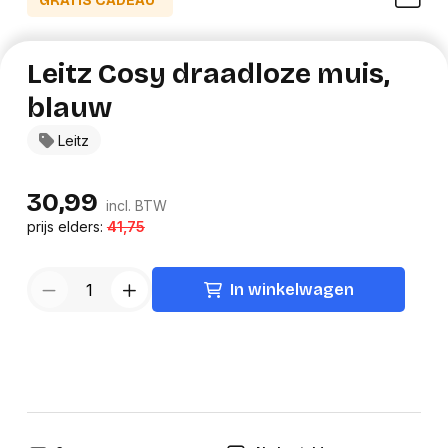
GRATIS CADEAU*
Leitz Cosy draadloze muis,
blauw
Leitz
30,99
incl. BTW
prijs elders:
41,75
In winkelwagen