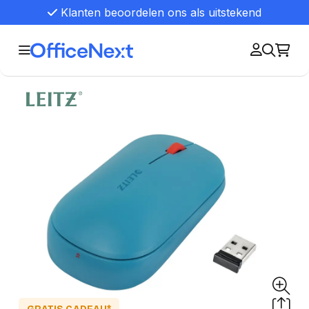
Klanten beoordelen ons als uitstekend