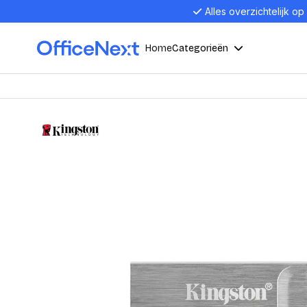
Alles overzichtelijk op
Home
Categorieën
Compu
Computers en electronica
Laptop
Kantoor, werk en school
Laptops
Desktop
Alles in 
Eten, drinken en catering
Barebon
Alles in L
Presentatie en communicatie
Monitor
Computer
Curved M
Kantoormeubelen en verlichting
Display p