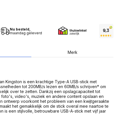
USB Sticks
 computer
Geheugenkaarten
ires
SSD behuizing
Computeraccessoires
Kaartlezers
Alles in Datadragers
Nu besteld,
ter
maandag geleverd
nenten
Data-opberging
enmodules
Voor CD/DVD
or
Merk
Alles in Data-opberging
arten
bord
Multimedia
r behuizing
Bluetooth Speakers
aarten
n Kingston is een krachtige Type-A USB-stick met
Mediaspelers
en
snelheden tot 200MB/s lezen en 60MB/s schrijven* om
DJ Gear
ijk over te zetten. Dankzij een opslagcapaciteit tot
ekaarten
Fototoestellen
foto's, video's, muziek en andere content opslaan en
schijfstations
Fotoprinter
en ontwerp voorkomt het probleem van een kwijtgeraakte
 Computer componenten
Fotocamera accessoires
 maakt het gemakkelijk om de stick overal mee naartoe te
is een stijlvolle, betrouwbare USB-A-stick met vijf jaar
Alles in Multimedia
tassen,
sen en koffers
Betaaloplossingen POS