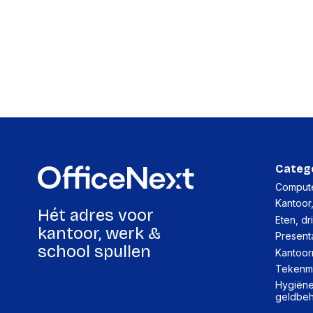
Categ
Compute
Kantoor
Hét adres voor
Eten, dr
kantoor, werk &
Present
school spullen
Kantoor
Tekenma
Hygiëne,
geldbe