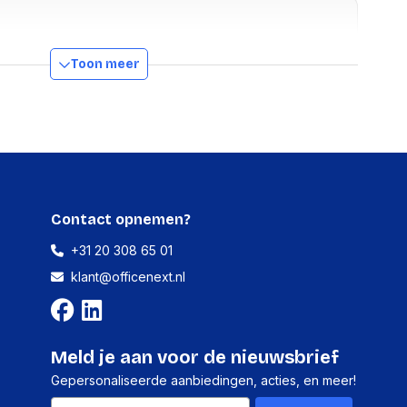
Nee
Toon meer
g
Nee
Zonder dop
Ja
Contact opnemen?
ns
+31 20 308 65 01
klant@officenext.nl
kking hoogte
93.98 mm
kking lengte
120.65 mm
kking breedte
114.3 mm
Meld je aan voor de nieuwsbrief
kking
403.85 g
Gepersonaliseerde aanbiedingen, acties, en meer!
Email