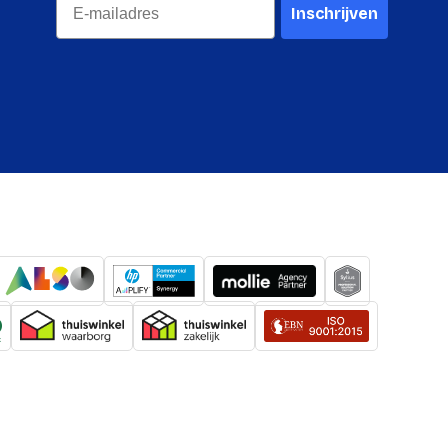
systeem (HS)
84717070
Inschrijven
USB Type-A
es
China
3.2 Gen 1 (3.1 Gen 1)
200 mbyte_s
Windows 10, 8.1, 8, Mac OS (v.10.10.x
ssystemen
+), Linux (v. 2.6.x +), Chrome OS