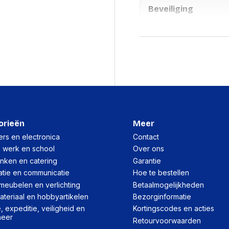
Beveiliging
Vingerafdruklezer
PIN-beveiligde toegan
Design
Vormfactor
Sleutelring
orieën
Meer
rs en electronica
Contact
Logistieke gegeve
, werk en school
Over ons
(Buitenste) hoofdverpa
inken en catering
Garantie
atie en communicatie
Hoe te bestellen
(Buitenste) hoofdverpa
meubelen en verlichting
Betaalmogelijkheden
(Buitenste) hoofdverpa
teriaal en hobbyartikelen
Bezorginformatie
 expeditie, veiligheid en
Kortingscodes en acties
(Buitenste) hoofdverpa
heer
brutogewicht
Retourvoorwaarden