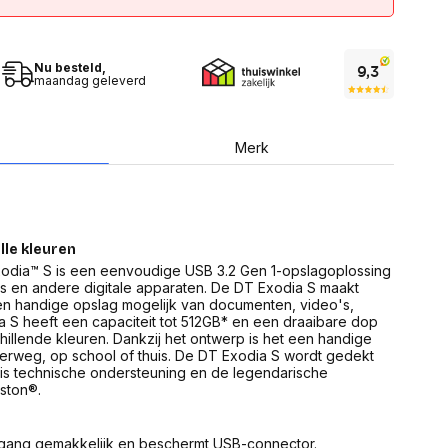
USB Sticks
 computer
Geheugenkaarten
ires
SSD behuizing
Computeraccessoires
Kaartlezers
Nu besteld,
maandag geleverd
Alles in Datadragers
ter
nenten
Data-opberging
Merk
enmodules
Voor CD/DVD
or
Alles in Data-opberging
arten
bord
Multimedia
lle kleuren
r behuizing
Bluetooth Speakers
xodia™ S is een eenvoudige USB 3.2 Gen 1-opslagoplossing
aarten
Mediaspelers
s en andere digitale apparaten. De DT Exodia S maakt
en
en handige opslag mogelijk van documenten, video's,
DJ Gear
ekaarten
 S heeft een capaciteit tot 512GB* en een draaibare dop
Fototoestellen
schillende kleuren. Dankzij het ontwerp is het een handige
schijfstations
Fotoprinter
erweg, op school of thuis. De DT Exodia S wordt gedekt
 Computer componenten
Fotocamera accessoires
ratis technische ondersteuning en de legendarische
ston®.
Alles in Multimedia
tassen,
sen en koffers
Betaaloplossingen POS
gang gemakkelijk en beschermt USB-connector.