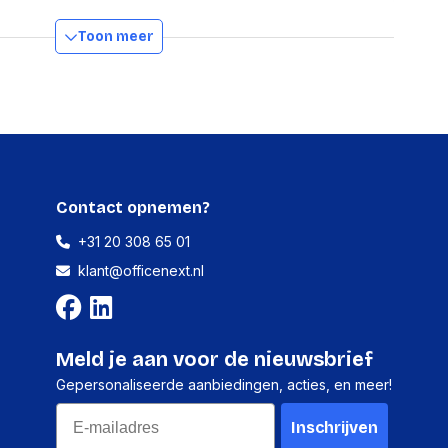
Draaibaar
Toon meer
ns
kking hoogte
110.49 mm
kking lengte
193.04 mm
kking breedte
121.92 mm
Contact opnemen?
kking
441.65 g
+31 20 308 65 01
klant@officenext.nl
USB Type-A
Meld je aan voor de nieuwsbrief
es
Gepersonaliseerde aanbiedingen, acties, en meer!
Email
Taiwan, China
Inschrijven