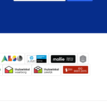
3.2 Gen 1 (3.1 Gen 1)
Ja
Windows 11, 10, macOS (v.10.15.x +),
ssystemen
Linux (v. 4.4 +), Chrome OS
Windows 10 Education, Windows 10
Education x64, Windows 10
Enterprise, Windows 10 Enterprise
x64, Windows 10 Home, Windows 10
Home x64, Windows 10 IOT Core,
Windows 10 IoT Enterprise, Windows
10 Pro, Windows 10 Pro x64,
Windows 10 x64, Windows 11,
Windows 11 Enterprise, Windows 11
Enterprise x64, Windows 11 Home,
Windows 11 Pro, Windows 11 x64,
Windows 10
de systemen
ChromeOS
Mac OS X 10.15.3 Catalina, Mac OS X