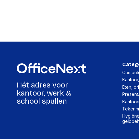
Categ
Compute
Kantoor
Hét adres voor
Eten, dr
kantoor, werk &
Present
school spullen
Kantoor
Tekenma
Hygiëne,
geldbe