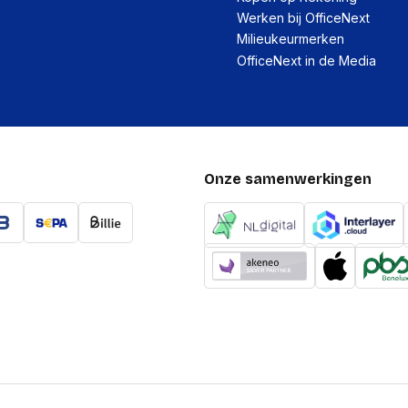
Werken bij OfficeNext
Prestatie
Milieukeurmerken
USB-versie
OfficeNext in de Media
Mac-compatibiliteit
Compatibele besturing
Onze samenwerkingen
Ondersteunt Windows
Andere ondersteunden