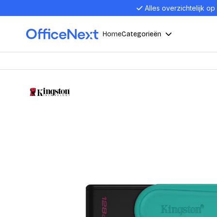
Alles overzichtelijk op
Home
Categorieën
Compu
Computers en electronica
Laptop
Kantoor, werk en school
Laptops
Desktop
Alles in 
Eten, drinken en catering
Barebon
Alles in L
Presentatie en communicatie
Monitor
Computer
Curved M
Kantoormeubelen en verlichting
Display p