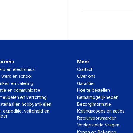
Vormfactor
Logistieke gegeve
(Buitenste) hoofdverpa
(Buitenste) hoofdverpa
(Buitenste) hoofdverpa
orieën
Meer
(Buitenste) hoofdverpa
brutogewicht
rs en electronica
Contact
, werk en school
Over ons
inken en catering
Garantie
Muis
atie en communicatie
Hoe te bestellen
Aansluiting
meubelen en verlichting
Betaalmogelijkheden
teriaal en hobbyartikelen
Bezorginformatie
 expeditie, veiligheid en
Kortingscodes en acties
Overige specificati
heer
Retourvoorwaarden
Land van herkomst
Veelgestelde Vragen
Kopen op Rekening