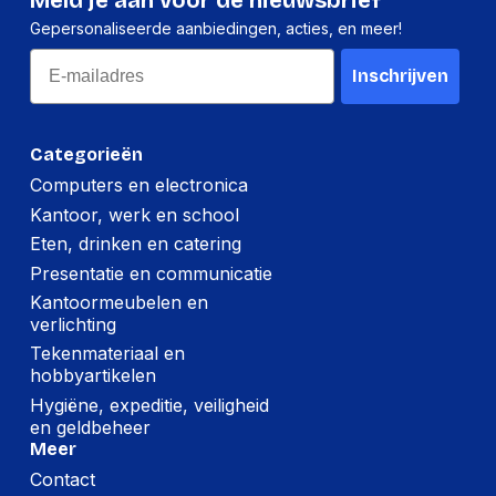
Meld je aan voor de nieuwsbrief
Gepersonaliseerde aanbiedingen, acties, en meer!
Lengte:
170 millimeter
Email
Gewicht:
14 gram
Inschrijven
Categorieën
Computers en electronica
Kantoor, werk en school
Eten, drinken en catering
Presentatie en communicatie
Kantoormeubelen en
verlichting
Tekenmateriaal en
hobbyartikelen
Hygiëne, expeditie, veiligheid
en geldbeheer
Meer
Contact