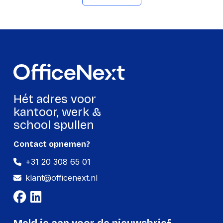
GTIN
5055288445901
Productformaat
Lengte
170 mm
Breedte
105 mm
Hoogte
10 mm
Hét adres voor
Gewicht
14 g
kantoor, werk &
school spullen
Verpakking
Contact opnemen?
+31 20 308 65 01
Per stuk
klant@officenext.nl
Hoeveelheid:
1 stuk
Breedte:
105 millimeter
Hoogte:
10 millimeter