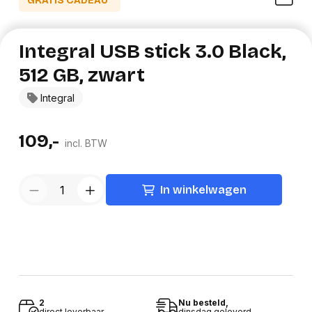
GRATIS CADEAU*
Integral USB stick 3.0 Black,
512 GB, zwart
Integral
109,-
incl. BTW
In winkelwagen
2
Nu besteld,
direct leverbaar
dinsdag geleverd