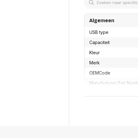
res
Laptopt
Beamer accesoires
elefonie en
Rugtass
es
Alles in Beamers en accesoires
Alles in 
Algemeen
en koffer
s, oortjes en
Netwerk en internet
USB type
ires
Mesh wifi systemen
Organi
 headsets
Capaciteit
Bedrade routers
Muismatt
oons
Draadloze routers
Documen
Kleur
Netwerk extenders
Beeldsch
ens
Netwerk switches
Merk
Voet-, a
ccessoires
Netwerkkaarten
ruggens
OEMCode
eadsets, oortjes en
Netwerk transceiver modules
Toetsen
es
Werkstat
Manufacturer Part Num
Alles in Netwerk en internet
Alles in 
GTIN
Productformaat
Lengte
Breedte