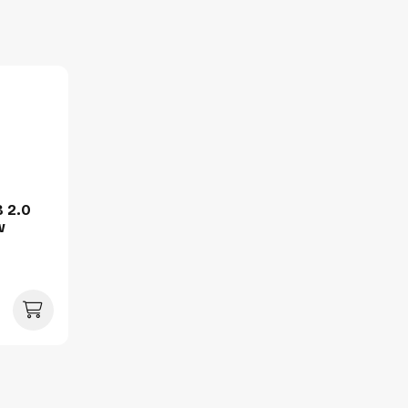
Hoogte
Gewicht
Verpakking
Per stuk
Hoeveelheid:
B 2.0
Breedte:
w
Hoogte:
Lengte:
Gewicht:
Per doos
Hoeveelheid: