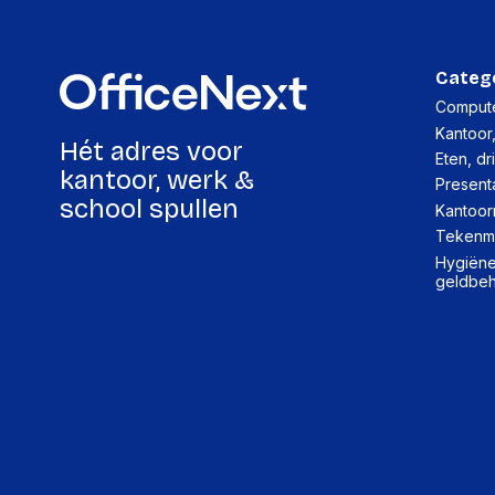
Categ
Compute
Kantoor
Hét adres voor
Eten, dr
kantoor, werk &
Present
school spullen
Kantoor
Tekenma
Hygiëne,
geldbe