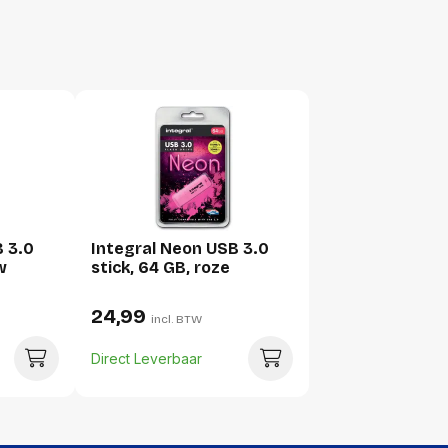
Breedte:
Hoogte:
Lengte:
Gewicht:
B 3.0
Integral Neon USB 3.0
w
stick, 64 GB, roze
24,99
incl. BTW
Direct Leverbaar