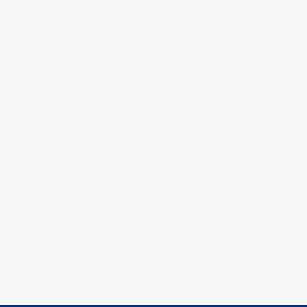
-
-
-
-