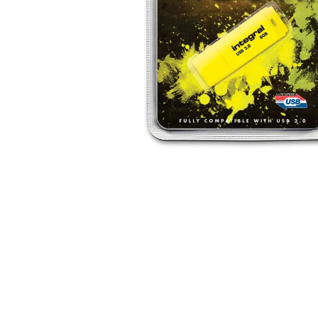
Alles in M
Tekenmateriaal en
hobbyartikelen
Tablets
Tablets
Hygiëne, expeditie, veiligheid en
Handtek
geldbeheer
Tabletto
Tabletbe
Tablet s
Pencil
Pencil ac
Alles in T
Telefon
accesso
Smartpho
Smartwat
accessor
A/V conf
Apple ka
Telecom 