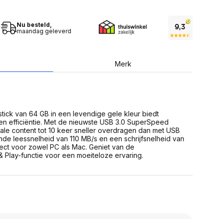
USB Sticks
 computer
Geheugenkaarten
ires
SSD behuizing
Nu besteld,
Computeraccessoires
maandag geleverd
Kaartlezers
Alles in Datadragers
ter
nenten
Merk
Data-opberging
enmodules
Voor CD/DVD
or
Alles in Data-opberging
arten
bord
stick van 64 GB in een levendige gele kleur biedt
Multimedia
n efficiëntie. Met de nieuwste USB 3.0 SuperSpeed
r behuizing
Bluetooth Speakers
itale content tot 10 keer sneller overdragen dan met USB
aarten
de leessnelheid van 110 MB/s en een schrijfsnelheid van
Mediaspelers
en
fect voor zowel PC als Mac. Geniet van de
DJ Gear
& Play-functie voor een moeiteloze ervaring.
ekaarten
Fototoestellen
schijfstations
Fotoprinter
 Computer componenten
Fotocamera accessoires
Alles in Multimedia
tassen,
sen en koffers
Betaaloplossingen POS