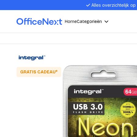
Alles overzichtelijk op
Home
Categorieën
Compu
Computers en electronica
Laptop
Kantoor, werk en school
Laptops
GRATIS CADEAU*
Desktop
Alles in 
Eten, drinken en catering
Barebon
Alles in L
Presentatie en communicatie
Monitor
Computer
Curved M
Kantoormeubelen en verlichting
Display p