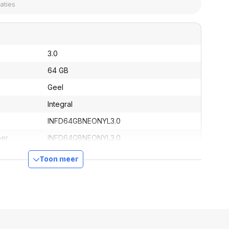
assen
(Point of Sale)
en
Mobiele pinautomaten
Laptoptassen, rugtassen
Alles in Betaaloplossingen POS
s
(Point of Sale)
3.0
satie en comfort
64 GB
en en polssteunen
tenhouders
Geel
ermfilters
Integral
rm- en
teunen
INFD64GBNEONYL3.0
bordlades
ions
ber
INFD64GBNEONYL3.0
Organisatie en comfort
5055288428041
Toon meer
144 mm
100 mm